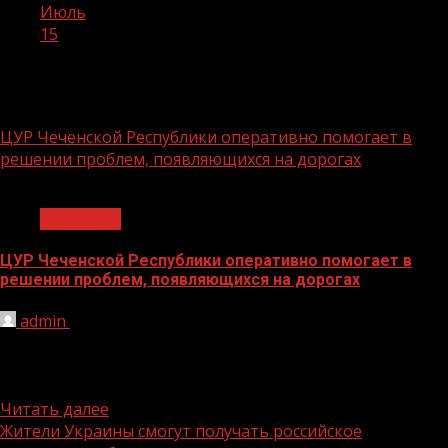
Июль
15
День:
15.07.2022
ЦУР Чеченской Республики оперативно помогает в
решении проблем, появляющихся на дорогах
1 мин чтения
Общество
ЦУР Чеченской Республики оперативно помогает в
решении проблем, появляющихся на дорогах
admin
15.07.2022
Так, житель Грозного сообщил в местном паблике, что
дорога на пересечении улиц Нурадилова и Шерипова
находится в...
Читать далее
Жители Украины смогут получать российское