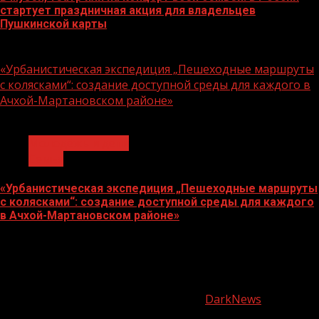
стартует праздничная акция для владельцев
Пушкинской карты
07.08.2026
«Урбанистическая экспедиция „Пешеходные маршруты
с колясками“: создание доступной среды для каждого в
Ачхой-Мартановском районе»
1 мин чтения
Молодёжь и дети
Семья
«Урбанистическая экспедиция „Пешеходные маршруты
с колясками“: создание доступной среды для каждого
в Ачхой-Мартановском районе»
07.08.2026
О
нас
Copyright © Все права защищены.
|
DarkNews
от AF
themes.