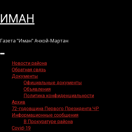
Перейти
ИМАН
к
содержимому
Газета "Иман" Ачхой-Мартан
Основное
меню
Новости района
Обратная связь
Документы
Официальные документы
Объявления
Политика конфиденциальности
Архив
72-годовщина Первого Президента ЧР
Информационные сообщения
В Прокуратуре района
Covid-19