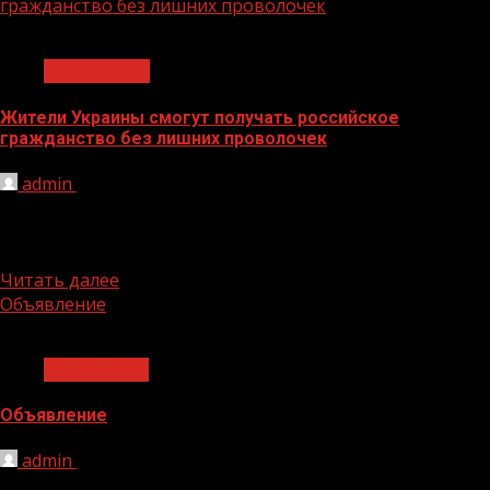
гражданство без лишних проволочек
1 мин чтения
Без рубрики
Жители Украины смогут получать российское
гражданство без лишних проволочек
admin
15.07.2022
резидент России Владимир Путин подписал Указ, в
котором был расширен перечень лиц, имеющих право
обратиться с заявлениями о приёме...
Читать далее
Объявление
1 мин чтения
Объявления
Объявление
admin
15.07.2022
https://disk.yandex.ru/i/KmAHzsw2r2n7Hg