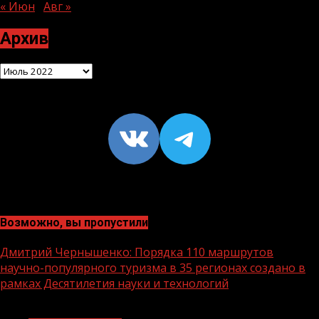
« Июн
Авг »
Архив
Архив
VK
https://t
Возможно, вы пропустили
Дмитрий Чернышенко: Порядка 110 маршрутов
научно-популярного туризма в 35 регионах создано в
рамках Десятилетия науки и технологий
1 мин чтения