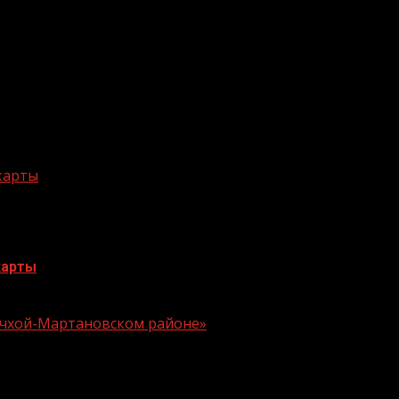
 карты
карты
 Ачхой-Мартановском районе»