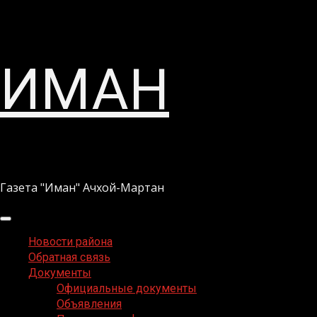
Перейти
ИМАН
к
содержимому
Газета "Иман" Ачхой-Мартан
Основное
меню
Новости района
Обратная связь
Документы
Официальные документы
Объявления