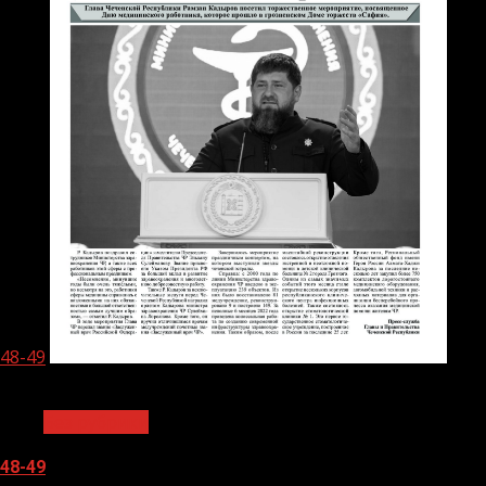
48-49
1 мин чтения
Без рубрики
48-49