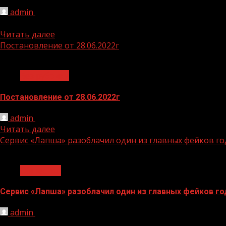
admin
01.07.2022
https://disk.yandex.ru/i/VAcPNUuAoPZaCQ
Читать далее
Постановление от 28.06.2022г
1 мин чтения
Без рубрики
Постановление от 28.06.2022г
admin
01.07.2022
Читать далее
Сервис «Лапша» разоблачил один из главных фейков го
1 мин чтения
Общество
Сервис «Лапша» разоблачил один из главных фейков го
admin
01.07.2022
Аналитики «Лапши» рассказали, как появился фейковый 