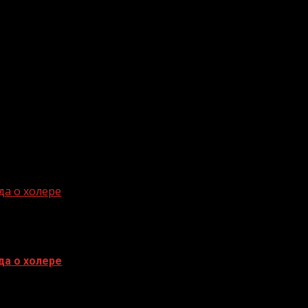
да о холере
да о холере
инфоповод об эпидемии холеры в регионах России. В апр