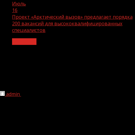
Июль
16
Проект «Арктический вызов» предлагает порядка
200 вакансий для высококвалифицированных
специалистов
Общество
Проект «Арктический вызов»
предлагает порядка 200 вакансий для
высококвалифицированных
специалистов
admin
16.07.2022
1 мин чтения
178
Официальный старт проекту был дан на Петербургском
международном экономическом форуме.