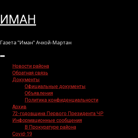
Перейти
ИМАН
к
содержимому
Газета "Иман" Ачхой-Мартан
Основное
меню
Новости района
Обратная связь
Документы
Официальные документы
Объявления
Политика конфиденциальности
Архив
72-годовщина Первого Президента ЧР
Информационные сообщения
В Прокуратуре района
Covid-19