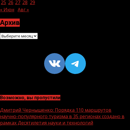
25
26
27
28
29
30
31
« Июн
Авг »
Архив
Архив
VK
https://t
Возможно, вы пропустили
Дмитрий Чернышенко: Порядка 110 маршрутов
научно-популярного туризма в 35 регионах создано в
рамках Десятилетия науки и технологий
1 мин чтения