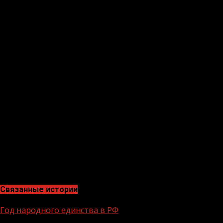
— Образование и культура;
— Природопользование и экология;
— Туризм и спорт;
— Энергетика и промышленность;
— Социальная сфера.
Заявки принимаются до 20 августа, каждому участнику
программы предстоит пройти онлайн-отбор,
групповой очный отбор и индивидуальные
собеседования с потенциальными работодателями.
Участники, успешно преодолевшие все три этапа
отбора, будут трудоустроены уже до конца 2022 года.
Связанные истории
Год народного единства в РФ
1 мин чтения