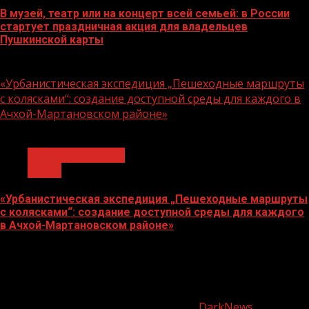
В музей, театр или на концерт всей семьей: в России
стартует праздничная акция для владельцев
Пушкинской карты
07.08.2026
«Урбанистическая экспедиция „Пешеходные маршруты
с колясками“: создание доступной среды для каждого в
Ачхой-Мартановском районе»
1 мин чтения
Молодёжь и дети
Семья
«Урбанистическая экспедиция „Пешеходные маршруты
с колясками“: создание доступной среды для каждого
в Ачхой-Мартановском районе»
07.08.2026
О
нас
Copyright © Все права защищены.
|
DarkNews
от AF