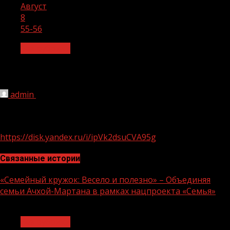
Август
8
55-56
Без рубрики
55-56
admin
08.08.2022
1 мин чтения
212
https://disk.yandex.ru/i/ipVk2dsuCVA95g
Связанные истории
«Семейный кружок: Весело и полезно» – Объединяя
семьи Ачхой-Мартана в рамках нацпроекта «Семья»
1 мин чтения
Без рубрики