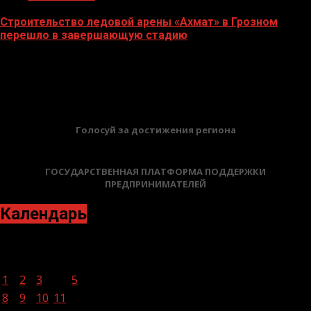
Строительство ледовой арены «Ахмат» в Грозном
перешло в завершающую стадию
12.06.2026
БАННЕРЫ
Голосуй за достижения региона
ГОСУДАРСТВЕННАЯ ПЛАТФОРМА ПОДДЕРЖКИ
ПРЕДПРИНИМАТЕЛЕЙ
Календарь
Август 2022
Пн
Вт
Ср
Чт
Пт
Сб
Вс
1
2
3
4
5
6
7
8
9
10
11
12
13
14