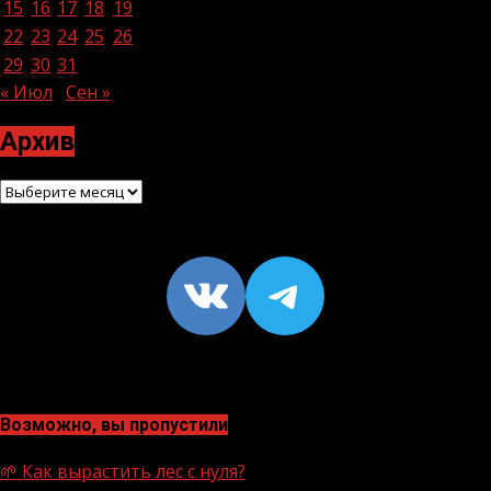
15
16
17
18
19
20
21
22
23
24
25
26
27
28
29
30
31
« Июл
Сен »
Архив
Архив
VK
https://t
Возможно, вы пропустили
🌱 Как вырастить лес с нуля?