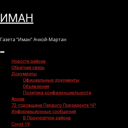
Перейти
ИМАН
к
содержимому
Газета "Иман" Ачхой-Мартан
Основное
меню
Новости района
Обратная связь
Документы
Официальные документы
Объявления
Политика конфиденциальности
Архив
72-годовщина Первого Президента ЧР
Информационные сообщения
В Прокуратуре района
Covid-19