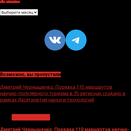
Архив
VK
https://t
Возможно, вы пропустили
Дмитрий Чернышенко: Порядка 110 маршрутов
научно-популярного туризма в 35 регионах создано в
рамках Десятилетия науки и технологий
1 мин чтения
Нацприоритеты
Дмитрий Чернышенко: Порядка 110 маршрутов научно-