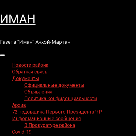
Перейти
ИМАН
к
содержимому
Газета "Иман" Ачхой-Мартан
Основное
меню
Новости района
Обратная связь
Документы
Официальные документы
Объявления
Политика конфиденциальности
Архив
72-годовщина Первого Президента ЧР
Информационные сообщения
В Прокуратуре района
Covid-19