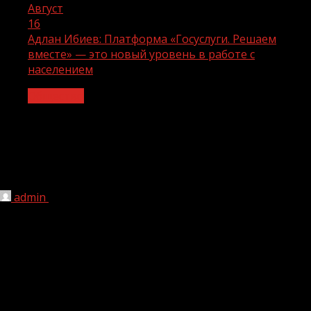
Август
16
Адлан Ибиев: Платформа «Госуслуги. Решаем
вместе» — это новый уровень в работе с
населением
Общество
Адлан Ибиев: Платформа «Госуслуги.
Решаем вместе» — это новый уровень
в работе с населением
admin
16.08.2022
1 мин чтения
188
Платформа обратной связи «Госуслуги. Решаем вместе»
позволяет держать руку на пульсе в конкретном
субъекте нашей страны, и самое важное— на
конкретной территории мгновенно реагировать на