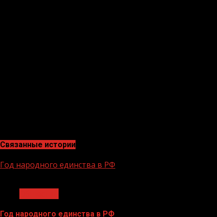
отметил заместитель председателя Правительства
России Дмитрий Чернышенко.
ПОС – это единое окно взаимодействия с государством,
которое позволяет не только направить обращение в
орган государственной власти, но и участвовать в
опросах, голосовать за важные социальные проекты,
высказывать позицию в отношении проектов
нормативных актов.
Платформа упрощает поиск ответственных и
повышает оперативность доведения до них
информации, облегчает гражданину взаимодействие с
государством, делает его прозрачным.
Связанные истории
Год народного единства в РФ
1 мин чтения
Общество
Год народного единства в РФ