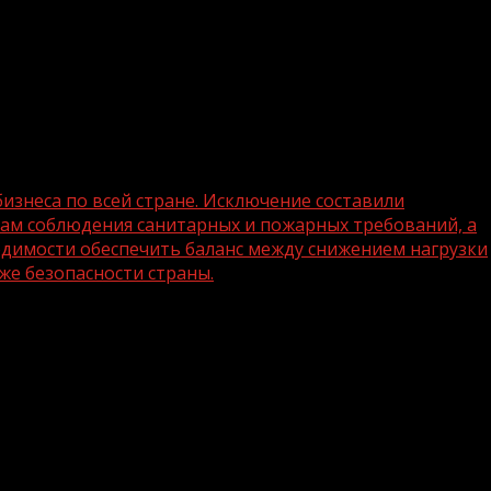
бизнеса по всей стране. Исключение составили
сам соблюдения санитарных и пожарных требований, а
димости обеспечить баланс между снижением нагрузки
же безопасности страны.
 так и внеплановых проверок бизнеса
 значимых объектов (например, в
ребований, а также опасных
ило из необходимости обеспечить
имизацией рисков угрозы вреда жизни