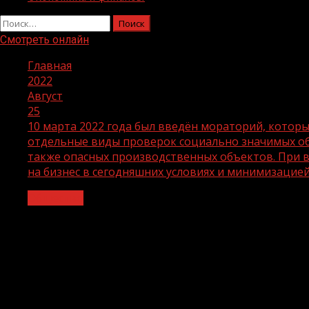
Найти:
Смотреть онлайн
Главная
2022
Август
25
10 марта 2022 года был введён мораторий, которы
отдельные виды проверок социально значимых объ
также опасных производственных объектов. При 
на бизнес в сегодняшних условиях и минимизацией
Общество
10 марта 2022 года был введён морат
по всей стране. Исключение составил
школах и детских садах) по вопросам
производственных объектов. При вве
баланс между снижением нагрузки на 