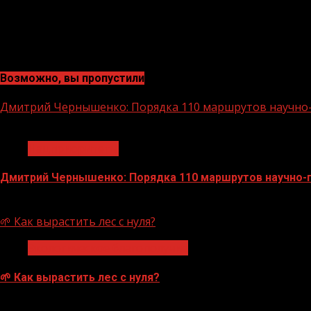
Возможно, вы пропустили
Дмитрий Чернышенко: Порядка 110 маршрутов научно-п
1 мин чтения
Нацприоритеты
Дмитрий Чернышенко: Порядка 110 маршрутов научно-по
07.08.2026
🌱 Как вырастить лес с нуля?
Экологическое благополучие
🌱 Как вырастить лес с нуля?
07.08.2026