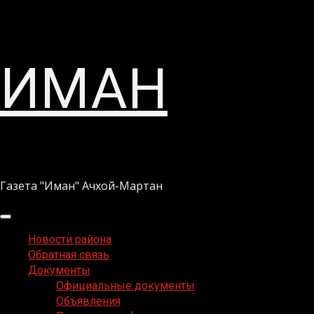
Перейти
ИМАН
к
содержимому
Газета "Иман" Ачхой-Мартан
Основное
меню
Новости района
Обратная связь
Документы
Официальные документы
Объявления