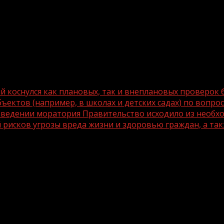
й коснулся как плановых, так и внеплановых проверок 
ектов (например, в школах и детских садах) по вопро
введении моратория Правительство исходило из необхо
 рисков угрозы вреда жизни и здоровью граждан, а так
орий, который коснулся как плановых,
и отдельные виды проверок социально
 соблюдения санитарных и пожарных т
дении моратория Правительство исход
бизнес в сегодняшних условиях и мин