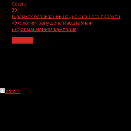
Август
30
В рамках реализации национального проекта
«Экология» запущена масштабная
информационная кампания
Экология
В рамках реализации национального
проекта «Экология» запущена
масштабная информационная
кампания
admin
30.08.2022
1 мин чтения
216
В ходе реализации национального проекта «Экология»
запущена масштабная информационная кампания,