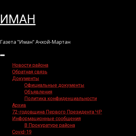
Перейти
ИМАН
к
содержимому
Газета "Иман" Ачхой-Мартан
Основное
меню
Новости района
Обратная связь
Документы
Официальные документы
Объявления
Политика конфиденциальности
Архив
72-годовщина Первого Президента ЧР
Информационные сообщения
В Прокуратуре района
Covid-19