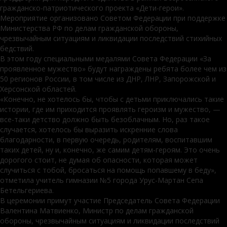
гражданско-патриотического проекта «Дети-герои».
Мероприятие организовано Советом Федерации при поддержке
Министерства РФ по делам гражданской обороны,
чрезвычайным ситуациям и ликвидации последствий стихийных
бедствий.
В этом году специальными медалями Совета Федерации «За
проявленное мужество» будут награждены ребята более чем из
50 регионов России, в том числе из ДНР, ЛНР, Запорожской и
Херсонской областей.
«Конечно, не хотелось бы, чтобы с детьми приключались такие
истории, где им приходится проявлять героизм и мужество, —
все-таки детство должно быть безоблачным. Но, раз такое
случается, хотелось бы выразить искренние слова
благодарности, в первую очередь, родителям, воспитавшим
таких детей, ну и, конечно, же самим детям-героям. Это очень
дорогого стоит, не думая об опасности, которая может
случиться с тобой, бросаться на помощь попавшему в беду»,
отметила учитель гимназии №5 города Урус-Мартан Сепа
Бетельгериева.
В церемонии примут участие Председатель Совета Федерации
Валентина Матвиенко, Министр по делам гражданской
обороны, чрезвычайным ситуациям и ликвидации последствий