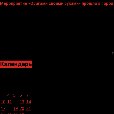
Мероприятие «Оригами своими руками» прошло в город
27.06.2023
Г
Календарь
Февраль 2025
Пн
Вт
Ср
Чт
Пт
Сб
Вс
1
2
3
4
5
6
7
8
9
10
11
12
13
14
15
16
17
18
19
20
21
22
23