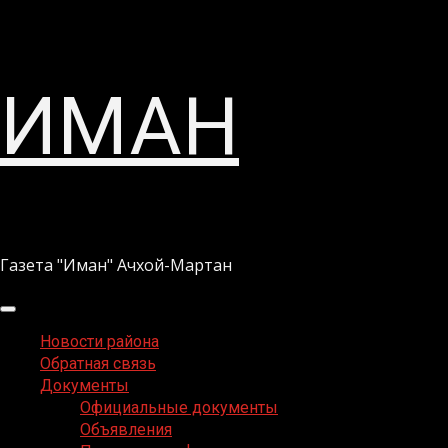
Перейти
ИМАН
к
содержимому
Газета "Иман" Ачхой-Мартан
Основное
меню
Новости района
Обратная связь
Документы
Официальные документы
Объявления