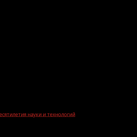
.me/gazeta11
есятилетия науки и технологий