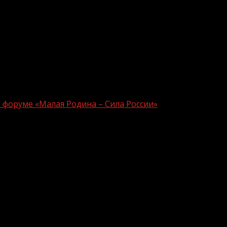
 форуме «Малая Родина – Сила России»
в Грозном на форуме «Малая Родина –
ап II Всероссийского муниципального форума «Малая Р