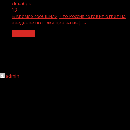
Декабрь
13
В Кремле сообщили, что Россия готовит ответ на
введение потолка цен на нефть.
Общество
В Кремле сообщили, что Россия
готовит ответ на введение потолка
цен на нефть.
admin
13.12.2022
1 мин чтения
209
5 декабря вступили в силу ограничения на поставки
сырой нефти из РФ: страны G7, Австралия и ЕС (кроме
Венгрии) ввели для неё единый потолок цен в $60.
Он будет регулярно пересматриваться и в любом