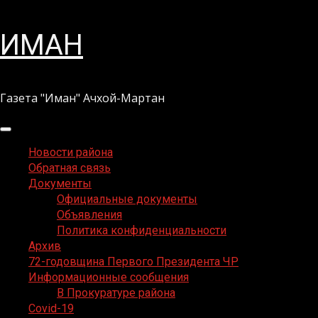
Перейти
ИМАН
к
содержимому
Газета "Иман" Ачхой-Мартан
Основное
меню
Новости района
Обратная связь
Документы
Официальные документы
Объявления
Политика конфиденциальности
Архив
72-годовщина Первого Президента ЧР
Информационные сообщения
В Прокуратуре района
Covid-19