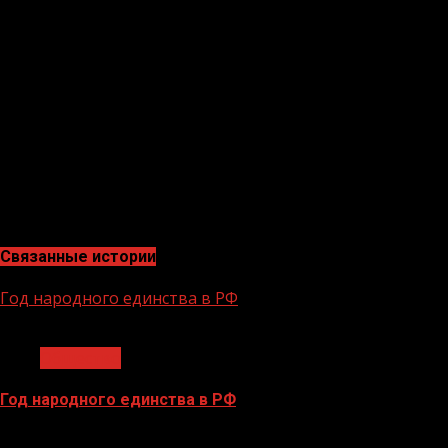
Корреспондент, экономист, эксперт в сфере
закупокТамерлан Ахмадов прокомментировал:
«Санкции «запада» в последнее время принимаются
ради санкций, т.е. наделать максимального шума, в то
же самое время ставить курс, который и так
существует на российскую нефть и объявлять об самых
жестких санкциях как минимум странно и не логично.
Все эти действия напоминают народную шутку: «На зло
кондуктору пешком пойду».»
Связанные истории
Год народного единства в РФ
1 мин чтения
Общество
Год народного единства в РФ
06.02.2026