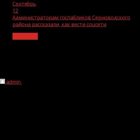
Сентябрь
12
Администраторам госпабликов Серноводского
района рассказали, как вести соцсети
Общество
Администраторам госпабликов
Серноводского района рассказали,
как вести соцсети
admin
12.09.2023
1 мин чтения
202
Как получить госотметку, сделать правильное
оформление сообщества и работать по контент-плану
рассказали администраторам госпабликов
Серноводского района. Обучающий семинар провели
специалисты ЦУР Чеченской Республики.