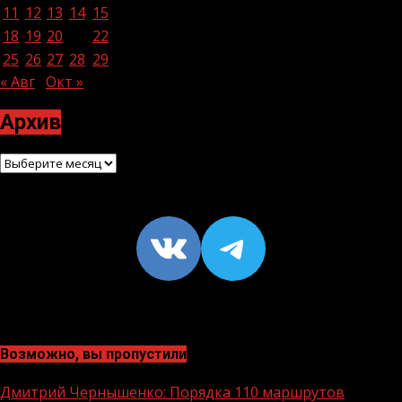
11
12
13
14
15
16
17
18
19
20
21
22
23
24
25
26
27
28
29
30
« Авг
Окт »
Архив
Архив
VK
https://t
Возможно, вы пропустили
Дмитрий Чернышенко: Порядка 110 маршрутов