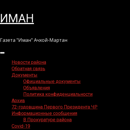
Перейти
ИМАН
к
содержимому
Газета "Иман" Ачхой-Мартан
Основное
меню
Новости района
Обратная связь
Документы
Официальные документы
Объявления
Политика конфиденциальности
Архив
72-годовщина Первого Президента ЧР
Информационные сообщения
В Прокуратуре района
Covid-19