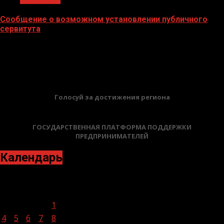
Сообщение о возможном установлении публичного
сервитута
02.02.2026
БАННЕРЫ
Голосуй за достижения региона
ГОСУДАРСТВЕННАЯ ПЛАТФОРМА ПОДДЕРЖКИ
ПРЕДПРИНИМАТЕЛЕЙ
Календарь
Сентябрь 2023
Пн
Вт
Ср
Чт
Пт
Сб
Вс
1
2
3
4
5
6
7
8
9
10