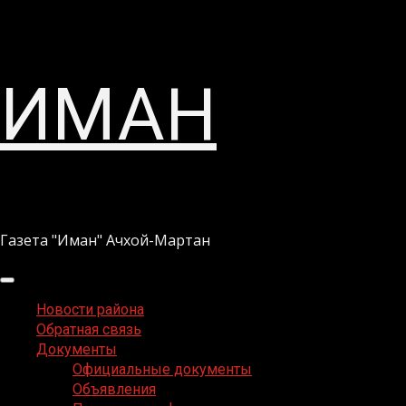
Перейти
ИМАН
к
содержимому
Газета "Иман" Ачхой-Мартан
Основное
меню
Новости района
Обратная связь
Документы
Официальные документы
Объявления