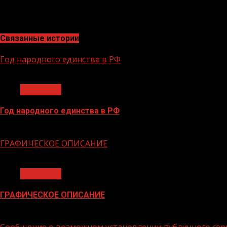
ветеранам СВО, но и членам их семей. Помимо отделе
обратиться за помощью по месту жительства. Адрес филиа
Связанные истории
Год народного единства в РФ
1 мин чтения
Общество
Год народного единства в РФ
06.02.2026
ГРАФИЧЕСКОЕ ОПИСАНИЕ
1 мин чтения
Общество
ГРАФИЧЕСКОЕ ОПИСАНИЕ
02.02.2026