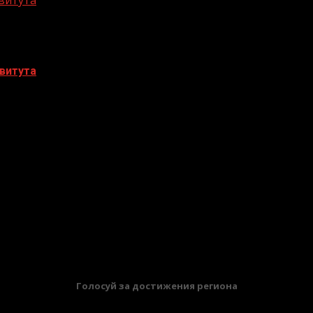
витута
витута
БАННЕРЫ
Голосуй за достижения региона