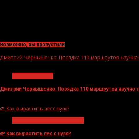
Возможно, вы пропустили
Дмитрий Чернышенко: Порядка 110 маршрутов научно-п
1 мин чтения
Нацприоритеты
Дмитрий Чернышенко: Порядка 110 маршрутов научно-по
07.08.2026
🌱 Как вырастить лес с нуля?
Экологическое благополучие
🌱 Как вырастить лес с нуля?