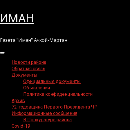
Перейти
ИМАН
к
содержимому
Газета "Иман" Ачхой-Мартан
Основное
меню
Новости района
Обратная связь
Документы
Официальные документы
Объявления
Политика конфиденциальности
Архив
72-годовщина Первого Президента ЧР
Информационные сообщения
В Прокуратуре района
Covid-19