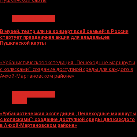
Пушкинской карты
1 мин чтения
Молодёжь и дети
В музей, театр или на концерт всей семьей: в России
стартует праздничная акция для владельцев
Пушкинской карты
07.08.2026
«Урбанистическая экспедиция „Пешеходные маршруты
с колясками“: создание доступной среды для каждого в
Ачхой-Мартановском районе»
1 мин чтения
Молодёжь и дети
Семья
«Урбанистическая экспедиция „Пешеходные маршруты
с колясками“: создание доступной среды для каждого
в Ачхой-Мартановском районе»