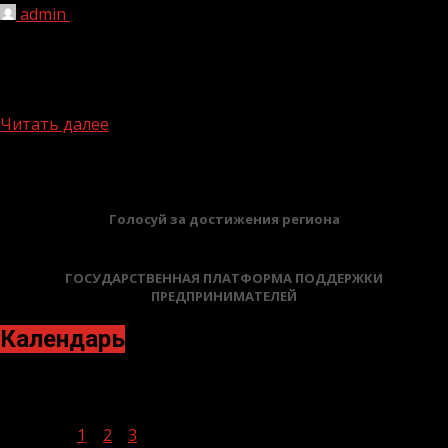
admin
19.02.2024
Неделя профилактики заболеваний ЖКТ (желудочно-
кишечного тракта) является частью региональной
программы укрепления общественного здоровья. В
рамках этой недели...
Читать далее
БАННЕРЫ
Голосуй за достижения региона
ГОСУДАРСТВЕННАЯ ПЛАТФОРМА ПОДДЕРЖКИ
ПРЕДПРИНИМАТЕЛЕЙ
Календарь
Февраль 2024
Пн
Вт
Ср
Чт
Пт
Сб
Вс
1
2
3
4