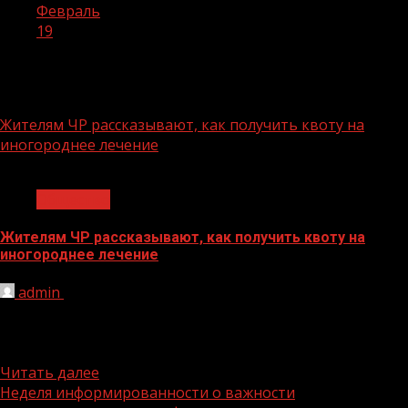
Февраль
19
День:
19.02.2024
Жителям ЧР рассказывают, как получить квоту на
иногороднее лечение
1 мин чтения
Общество
Жителям ЧР рассказывают, как получить квоту на
иногороднее лечение
admin
19.02.2024
ТФОМС ЧР и Партия «Единая Россия» разъясняют
жителям Чеченской Республики, как получить квоту на
иногороднее лечение. Об...
Читать далее
Неделя информированности о важности