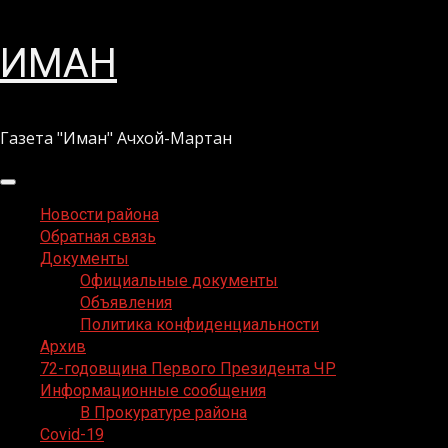
Перейти
ИМАН
к
содержимому
Газета "Иман" Ачхой-Мартан
Основное
меню
Новости района
Обратная связь
Документы
Официальные документы
Объявления
Политика конфиденциальности
Архив
72-годовщина Первого Президента ЧР
Информационные сообщения
В Прокуратуре района
Covid-19