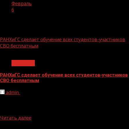
Февраль
6
День:
06.02.2024
РАНХиГС сделает обучение всех студентов-участников
СВО бесплатным
1 мин чтения
Общество
РАНХиГС сделает обучение всех студентов-участников
СВО бесплатным
admin
06.02.2024
Как заявил ректор Президентской академии Алексей
Комиссаров, студенты РАНХиГС, которые находятся в
зоне специальной военной операции (СВО),...
Читать далее
БАННЕРЫ