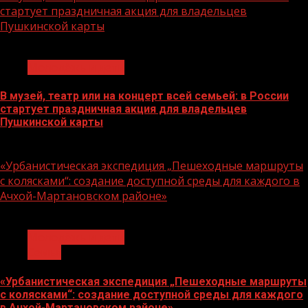
стартует праздничная акция для владельцев
Пушкинской карты
1 мин чтения
Молодёжь и дети
В музей, театр или на концерт всей семьей: в России
стартует праздничная акция для владельцев
Пушкинской карты
07.08.2026
«Урбанистическая экспедиция „Пешеходные маршруты
с колясками“: создание доступной среды для каждого в
Ачхой-Мартановском районе»
1 мин чтения
Молодёжь и дети
Семья
«Урбанистическая экспедиция „Пешеходные маршруты
с колясками“: создание доступной среды для каждого
в Ачхой-Мартановском районе»