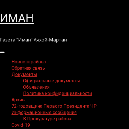
Перейти
ИМАН
к
содержимому
Газета "Иман" Ачхой-Мартан
Основное
меню
Новости района
Обратная связь
Документы
Официальные документы
Объявления
Политика конфиденциальности
Архив
72-годовщина Первого Президента ЧР
Информационные сообщения
В Прокуратуре района
Covid-19