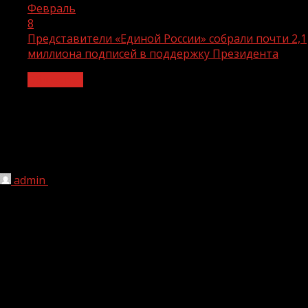
Февраль
8
Представители «Единой России» собрали почти 2,1
миллиона подписей в поддержку Президента
Общество
Представители «Единой России»
собрали почти 2,1 миллиона подписей
в поддержку Президента
admin
08.02.2024
1 мин чтения
129
Подписная кампания проходила с 23 декабря по 21
января. Кульминацией процедуры стал Единый день
сбора подписей, который прошел на всех площадках
партии 16 января. «Нашими партийцами собрано без
малого 2,1 миллионов подписей (за весь период —
прим.). Назову регионы-лидеры — Кемеровская