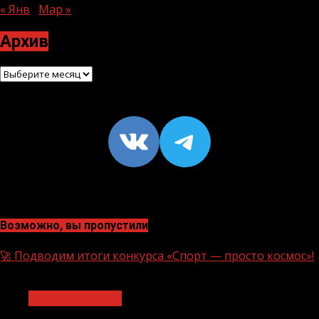
« Янв
Мар »
Архив
Архив
VK
https://t
Возможно, вы пропустили
🚀 Подводим итоги конкурса «Спорт — просто космос»!
1 мин чтения
Нацприоритеты