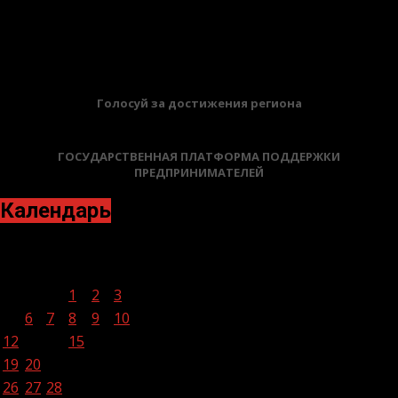
02.02.2026
БАННЕРЫ
Голосуй за достижения региона
ГОСУДАРСТВЕННАЯ ПЛАТФОРМА ПОДДЕРЖКИ
ПРЕДПРИНИМАТЕЛЕЙ
Календарь
Февраль 2024
Пн
Вт
Ср
Чт
Пт
Сб
Вс
1
2
3
4
5
6
7
8
9
10
11
12
13
14
15
16
17
18
19
20
21
22
23
24
25
26
27
28
29