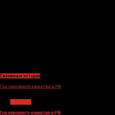
таким образом, чтобы, с одной стороны, изменения не
путем дробления крупного бизнеса, платили справедл
останутся неизменными.Было отмечено, что доходы от
детства, социальную инфраструктуру.Так, налоги пред
активная жизнь», «Молодежь России»); повышение соци
социальную инфраструктуру.Заместитель Председателя
законодательстве.«Модернизация налоговой системы п
повышения его эффективности. Важный фактор, что нал
обеспечивать поступление ресурсов для решения масш
компаний, поддерживать здоровую конкуренцию и созд
повышение социальных выплат, поддержку материнства
модернизации налоговой системы заявил Президент во
Связанные истории
Год народного единства в РФ
1 мин чтения
Общество
Год народного единства в РФ