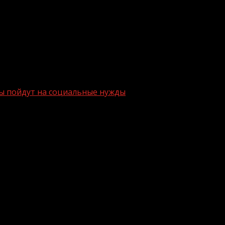
мы пойдут на социальные нужды
говой системы пойдут на социальные
Госдуме на парламентских слушаниях по теме модерниз
 подавляющего большинства граждан. При этом в выигр
м вычета по НДФЛ, а часть уплаченных налогов можно 
во.«Необходимо проанализировать действующий у нас 