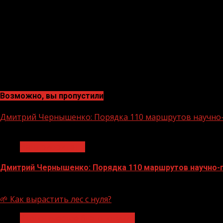
Возможно, вы пропустили
Дмитрий Чернышенко: Порядка 110 маршрутов научно-п
1 мин чтения
Нацприоритеты
Дмитрий Чернышенко: Порядка 110 маршрутов научно-по
07.08.2026
🌱 Как вырастить лес с нуля?
Экологическое благополучие