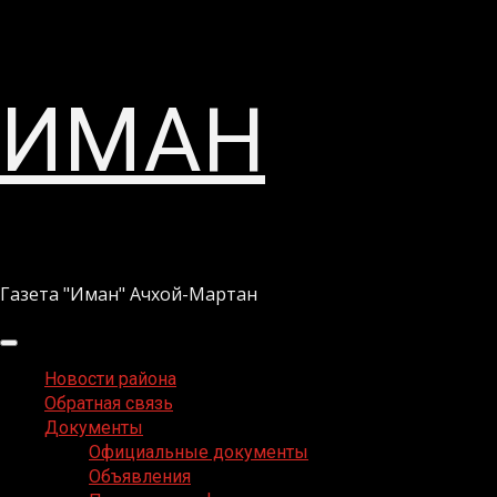
Перейти
ИМАН
к
содержимому
Газета "Иман" Ачхой-Мартан
Основное
меню
Новости района
Обратная связь
Документы
Официальные документы
Объявления