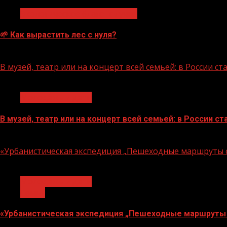
Экологическое благополучие
🌱 Как вырастить лес с нуля?
07.08.2026
В музей, театр или на концерт всей семьей: в России 
1 мин чтения
Молодёжь и дети
В музей, театр или на концерт всей семьей: в России 
07.08.2026
«Урбанистическая экспедиция „Пешеходные маршруты с
1 мин чтения
Молодёжь и дети
Семья
«Урбанистическая экспедиция „Пешеходные маршруты 