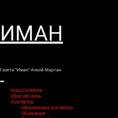
Перейти
ИМАН
к
содержимому
Газета "Иман" Ачхой-Мартан
Основное
меню
Новости района
Обратная связь
Документы
Официальные документы
Объявления