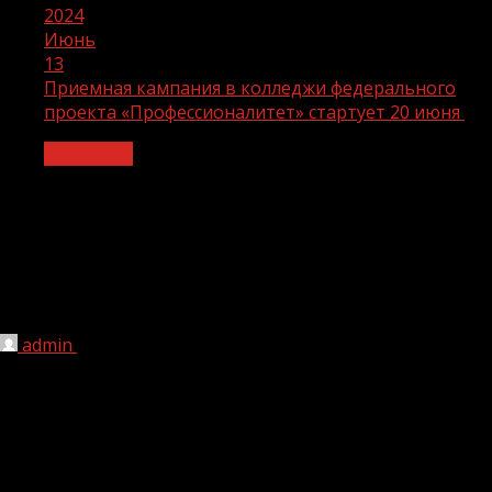
2024
Июнь
13
Приемная кампания в колледжи федерального
проекта «Профессионалитет» стартует 20 июня
Общество
Приемная кампания в колледжи
федерального проекта
«Профессионалитет» стартует 20
июня
admin
13.06.2024
1 мин чтения
177
В этом году 20 июня начнется приемная кампания в
колледжи и техникумы федерального проекта
«Профессионалитет». В рамках проекта ребят примут
более 1200 колледжей, оснащенных современным