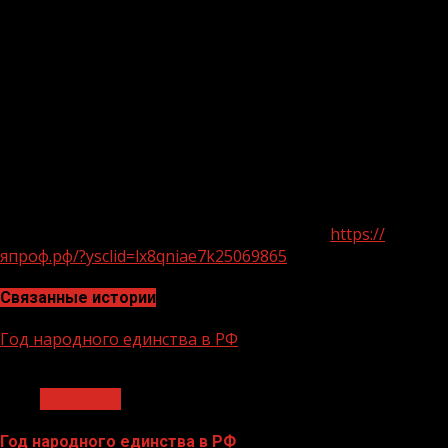
техникумов современным высокотехнологичным обору
2022 года было обновлено более 3100 мастерских. В
рамках проекта «Профессионалитет» в 2022–
2023 годах оснащено более 2250 лабораторий и
мастерских, в 2024 году будет обновлено порядка 1500
лабораторий и мастерских.
Подробную информацию о колледжах и компаниях –
участниках федерального проекта
«Профессионалитет» в регионах
страны можно узнать на сайте япроф.рф
(
https://
япроф.рф/?ysclid=lx8qniae7k25069865
).
Связанные истории
Год народного единства в РФ
1 мин чтения
Общество
Год народного единства в РФ