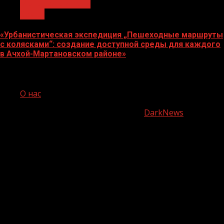
Молодёжь и дети
Семья
«Урбанистическая экспедиция „Пешеходные маршруты
с колясками“: создание доступной среды для каждого
в Ачхой-Мартановском районе»
07.08.2026
О нас
Copyright © Все права защищены.
|
DarkNews
от AF
themes.