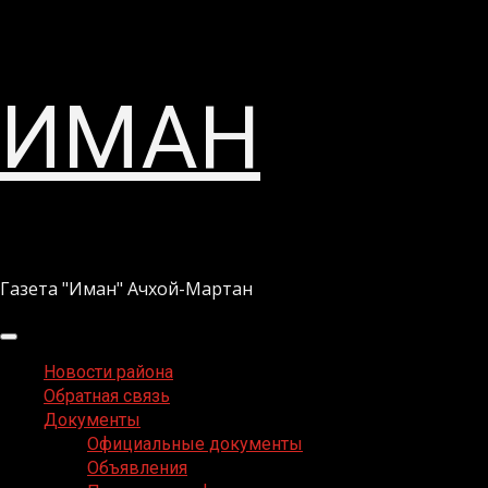
Перейти
ИМАН
к
содержимому
Газета "Иман" Ачхой-Мартан
Основное
меню
Новости района
Обратная связь
Документы
Официальные документы
Объявления