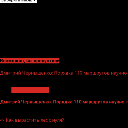
Возможно, вы пропустили
Дмитрий Чернышенко: Порядка 110 маршрутов научно-п
1 мин чтения
Нацприоритеты
Дмитрий Чернышенко: Порядка 110 маршрутов научно-по
07.08.2026
🌱 Как вырастить лес с нуля?