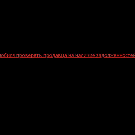
мобиля проверять продавца на наличие задолженносте
купкой автомобиля проверять продавц
рацию приобретенного автомобиля, приставы Чеченской
изованного ЦУР Чеченской Республики, рассказал заме