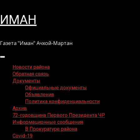
Перейти
ИМАН
к
содержимому
Газета "Иман" Ачхой-Мартан
Основное
меню
Новости района
Обратная связь
Документы
Официальные документы
Объявления
Политика конфиденциальности
Архив
72-годовщина Первого Президента ЧР
Информационные сообщения
В Прокуратуре района
Covid-19