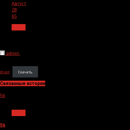
Август
28
65
Архив
65
admin
28.08.2024
1 мин чтения
3 127
65got
Скачать
Связанные истории
56
1 мин чтения
Архив
56