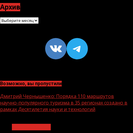
Архив
Архив
VK
https://t
Возможно, вы пропустили
Дмитрий Чернышенко: Порядка 110 маршрутов
научно-популярного туризма в 35 регионах создано в
рамках Десятилетия науки и технологий
1 мин чтения
Нацприоритеты