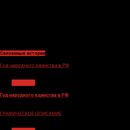
районов по месту жительства.
Во всех мэриях и администрациях муниципальных
районов действует «телефон доверия», на который
граждане могут сообщить об осуществлении трудовой
деятельности без заключения трудовых договоров и
иных нарушениях трудовых прав.
Связанные истории
Год народного единства в РФ
1 мин чтения
Общество
Год народного единства в РФ
06.02.2026
ГРАФИЧЕСКОЕ ОПИСАНИЕ
1 мин чтения