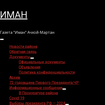
Перейти
ИМАН
к
содержимому
Газета "Иман" Ачхой-Мартан
Основное
меню
Новости района
Обратная связь
Документы
Официальные документы
Объявления
Политика конфиденциальности
Архив
72-годовщина Первого Президента ЧР
Информационные сообщения
В Прокуратуре района
Covid-19
Выборы президента РФ — 2024