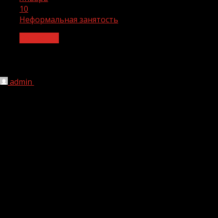
10
Неформальная занятость
Общество
Неформальная занятость
admin
10.01.2025
1 мин чтения
3 060
Неформальная занятость
На сегодняшний день во всех российских регионах
актуальной является проблема легализации трудовых
отношений и обеспечения достойного труда, поскольку
отсутствие трудового договора лишает работника
многих социальных и трудовых гарантий.
Многие работоспособные граждане, не имея доступа к
современным рабочим местам с достойным
заработком, вытеснены в сферу неформальной