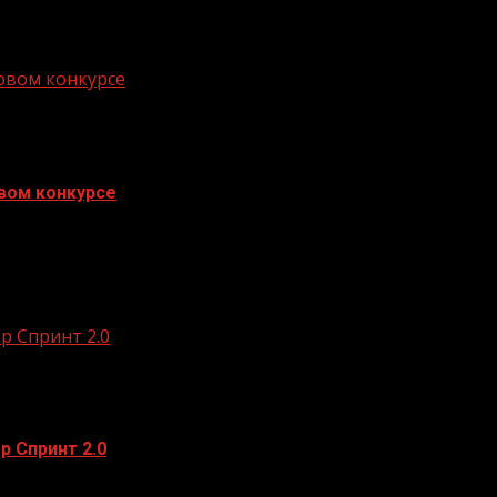
 мужчины долгой, насыщенной и интересной: Физическая
овом конкурсе
вом конкурсе
начале приёма заявок на конкурс «Росмолодёжь.Гранты 
р Спринт 2.0
р Спринт 2.0