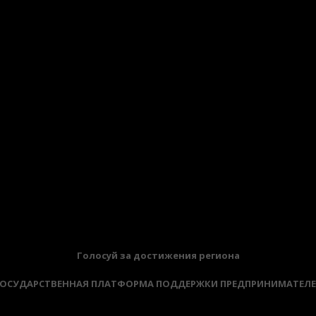
ы России приглашают российские ИТ-компании принять
ум будущих технологий собрал 1800 участников из 19 ст
Голосуй за достижения региона
ОСУДАРСТВЕННАЯ ПЛАТФОРМА ПОДДЕРЖКИ ПРЕДПРИНИМАТЕЛ