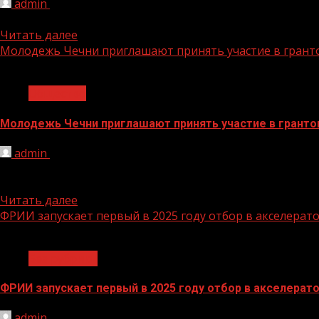
admin
20.02.2025
Основные факторы, от которых зависит, будет ли жизнь
Читать далее
Молодежь Чечни приглашают принять участие в грант
1 мин чтения
Общество
Молодежь Чечни приглашают принять участие в гранто
admin
20.02.2025
Федеральное агентство по делам молодёжи объявило о 
Федерации...
Читать далее
ФРИИ запускает первый в 2025 году отбор в акселерато
1 мин чтения
Без рубрики
ФРИИ запускает первый в 2025 году отбор в акселерато
admin
20.02.2025