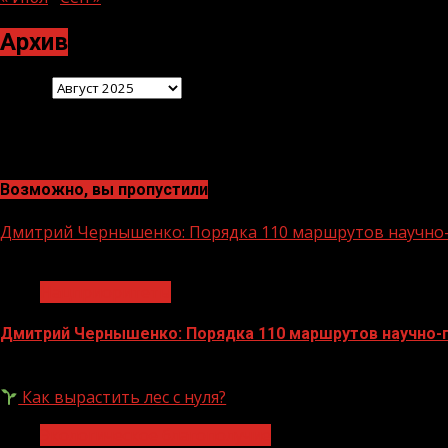
Архив
Архив
Возможно, вы пропустили
Дмитрий Чернышенко: Порядка 110 маршрутов научно-п
1 мин чтения
Нацприоритеты
Дмитрий Чернышенко: Порядка 110 маршрутов научно-по
07.08.2026
Как вырастить лес с нуля?
Экологическое благополучие