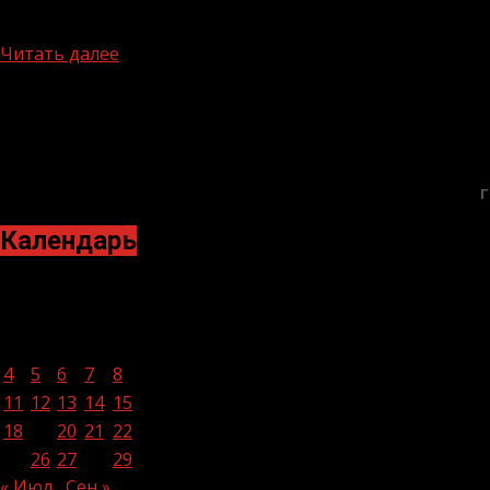
Лучший способ оставаться здоровым – своевременное 
стадиях не...
Читать далее
БАННЕРЫ
Г
Календарь
Август 2025
Пн
Вт
Ср
Чт
Пт
Сб
Вс
1
2
3
4
5
6
7
8
9
10
11
12
13
14
15
16
17
18
19
20
21
22
23
24
25
26
27
28
29
30
31
« Июл
Сен »