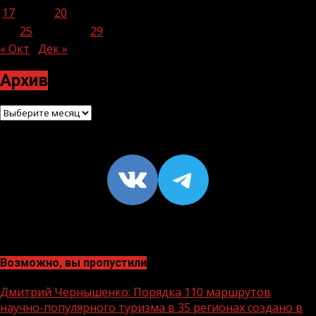
17
18
19
20
21
22
23
24
25
26
27
28
29
30
« Окт
Дек »
Архив
Архив
VK
https://t
Возможно, вы пропустили
Дмитрий Чернышенко: Порядка 110 маршрутов
научно-популярного туризма в 35 регионах создано в