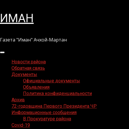
Перейти
ИМАН
к
содержимому
Газета "Иман" Ачхой-Мартан
Основное
меню
Новости района
Обратная связь
Документы
Официальные документы
Объявления
Политика конфиденциальности
Архив
72-годовщина Первого Президента ЧР
Информационные сообщения
В Прокуратуре района
Covid-19