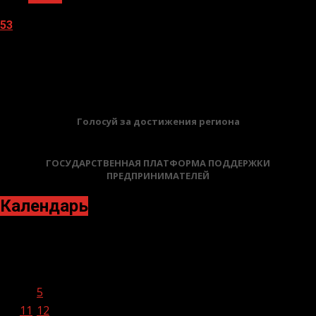
53
05.08.2026
БАННЕРЫ
Голосуй за достижения региона
ГОСУДАРСТВЕННАЯ ПЛАТФОРМА ПОДДЕРЖКИ
ПРЕДПРИНИМАТЕЛЕЙ
Календарь
Ноябрь 2025
Пн
Вт
Ср
Чт
Пт
Сб
Вс
1
2
3
4
5
6
7
8
9
10
11
12
13
14
15
16