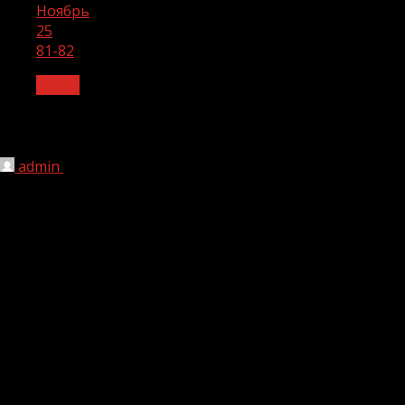
Ноябрь
25
81-82
Архив
81-82
admin
25.11.2025
1 мин чтения
116