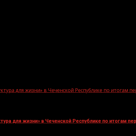
теля из 79 предложенных проектов. По поручению Глав
зованиях региона.
и Рамзана Ахматовича Кадырова жители региона активно
ния граждан в вопросы городской среды, доведенного 
облагодарить жителей региона и добровольцев, котор
 задачи,требующие пристального внимания и решения в
ля по 12 июня. Уже несколько лет подряд проект дает 
тура для жизни» в Чеченской Республике по итогам пе
тура для жизни» в Чеченской Республике по итогам пер