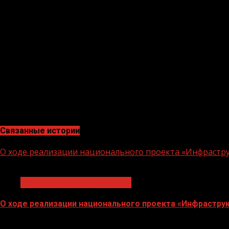
По итогам народного голосования выявлено 33 победи
голосование проходило во всех 17 муниципальных обра
«По призыву Главы Чеченской Республики, Героя Росси
несколько дней выполнить плановое значение вовлече
этот показатель выполнен более чем на 200%. Хочу п
населения. Благодаря обратной связи мы четче видим
строительства и ЖКХ ЧР Муслим Зайпуллаев.
В этом году голосование проходило в период с 21 апре
среды, отражая реальные проблемы.
Связанные истории
О ходе реализации национального проекта «Инфраструк
1 мин чтения
Инфраструктура для жизни
О ходе реализации национального проекта «Инфраструк
17.07.2026