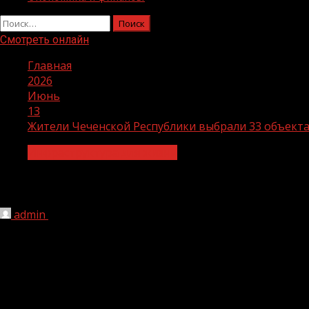
Найти:
Смотреть онлайн
Главная
2026
Июнь
13
Жители Чеченской Республики выбрали 33 объекта
Инфраструктура для жизни
Жители Чеченской Республики выбрал
admin
13.06.2026
46
12 июня завершилось Всероссийское голосование за об
нацпроекта «Инфраструктура для жизни» на 2027 год.