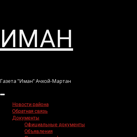
Перейти
ИМАН
к
содержимому
Газета "Иман" Ачхой-Мартан
Основное
меню
Новости района
Обратная связь
Документы
Официальные документы
Объявления