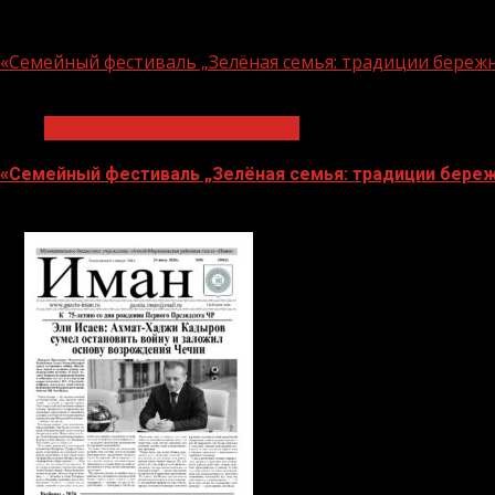
06.08.2026
«Семейный фестиваль „Зелёная семья: традиции береж
1 мин чтения
Экологическое благополучие
«Семейный фестиваль „Зелёная семья: традиции береж
06.08.2026