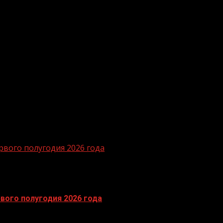
ы Чеченской Республики Рамзана Кадырова
 участвовали в проекте, что позволило всего за
Минстроем России. А на момент завершения проекта
ые провели масштабную работу по информированию
 первоочередном порядке», – отметил министр
право каждому гражданину влиять на вопросы городской
рвого полугодия 2026 года
вого полугодия 2026 года