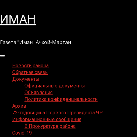
Перейти
ИМАН
к
содержимому
Газета "Иман" Ачхой-Мартан
Основное
меню
Новости района
Обратная связь
Документы
Официальные документы
Объявления
Политика конфиденциальности
Архив
72-годовщина Первого Президента ЧР
Информационные сообщения
В Прокуратуре района
Covid-19