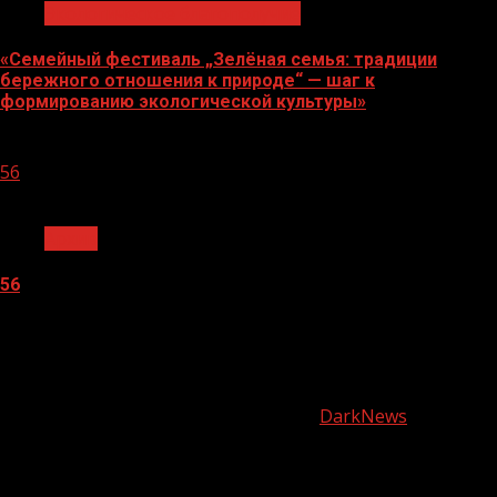
Экологическое благополучие
«Семейный фестиваль „Зелёная семья: традиции
бережного отношения к природе“ — шаг к
формированию экологической культуры»
06.08.2026
56
1 мин чтения
Архив
56
05.08.2026
О
нас
Copyright © Все права защищены.
|
DarkNews
от AF
themes.