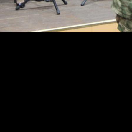
247
СВОЕГО ОБРАЗОВАНИЯ
В гарнизонном Доме офицеров отдельной ордена
Жукова бригады оперативного назначения Северо-
Кавказского округа Росгвардии, состоялось
торжественное собрание, посвященное 21-летию со
дня образования отдельного ремонтно-
восстановительного батальона.
Со знаменательной датой военнослужащих батальона
поздравил врио заместителя командира бригады по
работе с личным составом подполковник Руслан