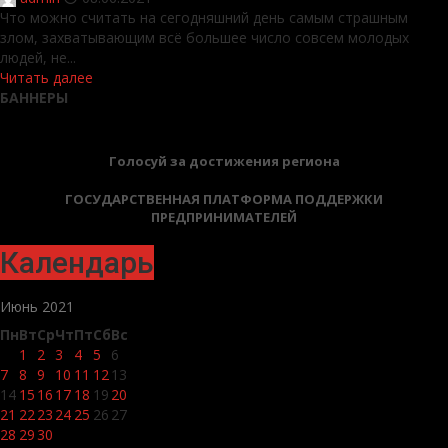
Что можно считать на сегодняшний день самым страшным
злом, захватывающим всё большее число совсем молодых
людей, не...
Читать далее
БАННЕРЫ
Голосуй за достижения региона
ГОСУДАРСТВЕННАЯ ПЛАТФОРМА ПОДДЕРЖКИ
ПРЕДПРИНИМАТЕЛЕЙ
Календарь
Июнь 2021
Пн
Вт
Ср
Чт
Пт
Сб
Вс
1
2
3
4
5
6
7
8
9
10
11
12
13
14
15
16
17
18
19
20
21
22
23
24
25
26
27
28
29
30