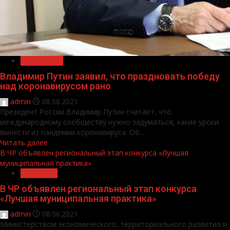
Без рубрики
Владимир Путин заявил, что праздновать победу
над коронавирусом рано
admin
08.06.2021
Президент России Владимир Путин считает, что
международному сообществу нужно задуматься, какие уроки
вынести из пандемии коронавируса. Об...
Читать далее
В ЧР объявлен региональный этап конкурса «Лучшая
муниципальная практика»
Общество
В ЧР объявлен региональный этап конкурса
«Лучшая муниципальная практика»
admin
08.06.2021
Министерством экономического, территориального развития и