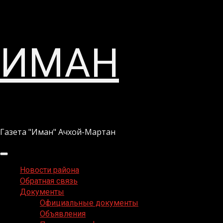
Перейти
ИМАН
к
содержимому
Газета "Иман" Ачхой-Мартан
Основное
меню
Новости района
Обратная связь
Документы
Официальные документы
Объявления