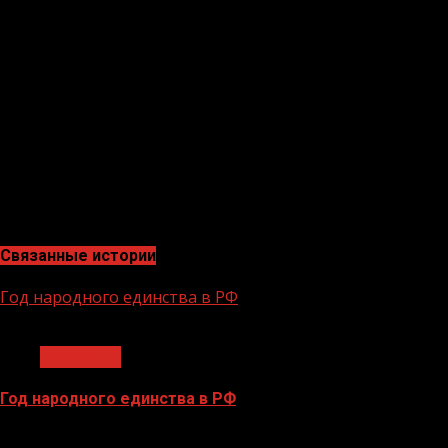
За отчетный период гости и жители региона приобретал
первом квартале прошлого года. Это свидетельствует 
Кроме того, в регионе сохранилась положительная дин
количество банкоматов и платежных терминалов увелич
«В Чеченской Республике успешно реализуется програм
продлили действие «дорожной карты», которая предпо
жители региона имели равный доступ к финансовым услу
участвует в проекте по расширению платежной инфрас
современных цифровых сервисов», — рассказал Иса Та
Связанные истории
Год народного единства в РФ
1 мин чтения
Общество
Год народного единства в РФ
06.02.2026