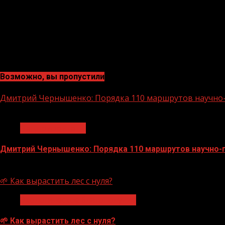
Возможно, вы пропустили
Дмитрий Чернышенко: Порядка 110 маршрутов научно-п
1 мин чтения
Нацприоритеты
Дмитрий Чернышенко: Порядка 110 маршрутов научно-по
07.08.2026
🌱 Как вырастить лес с нуля?
Экологическое благополучие
🌱 Как вырастить лес с нуля?