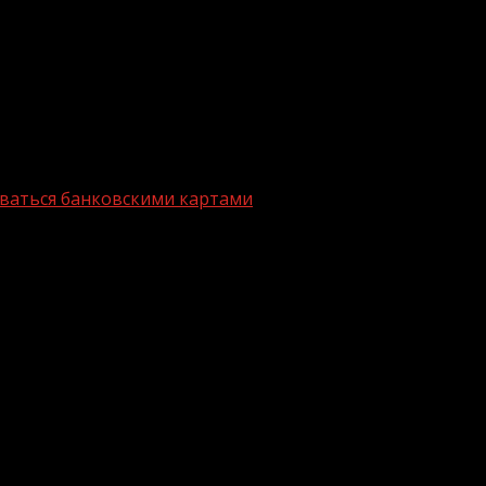
оваться банковскими картами
% чаще пользоваться банковскими кар
личество операций с использованием платежных карт у