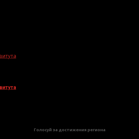
витута
витута
БАННЕРЫ
Голосуй за достижения региона