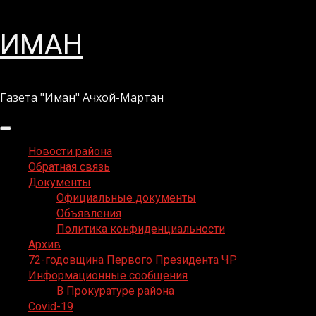
Перейти
ИМАН
к
содержимому
Газета "Иман" Ачхой-Мартан
Основное
меню
Новости района
Обратная связь
Документы
Официальные документы
Объявления
Политика конфиденциальности
Архив
72-годовщина Первого Президента ЧР
Информационные сообщения
В Прокуратуре района
Covid-19