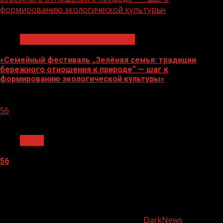
формированию экологической культуры»
1 мин чтения
Экологическое благополучие
«Семейный фестиваль „Зелёная семья: традиции
бережного отношения к природе“ — шаг к
формированию экологической культуры»
06.08.2026
56
1 мин чтения
Архив
56
05.08.2026
О
нас
Copyright © Все права защищены.
|
DarkNews
от AF