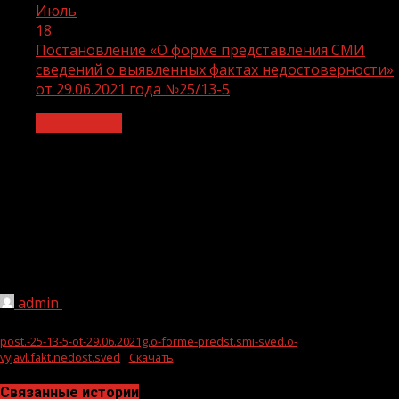
Июль
18
Постановление «О форме представления СМИ
сведений о выявленных фактах недостоверности»
от 29.06.2021 года №25/13-5
Без рубрики
Постановление «О форме
представления СМИ сведений о
выявленных фактах
недостоверности» от 29.06.2021 года
№25/13-5
admin
18.07.2021
1 мин чтения
221
post.-25-13-5-ot-29.06.2021g.o-forme-predst.smi-sved.o-
vyjavl.fakt.nedost.sved
Скачать
Связанные истории