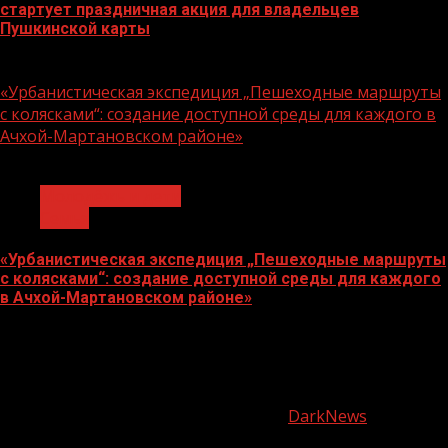
стартует праздничная акция для владельцев
Пушкинской карты
07.08.2026
«Урбанистическая экспедиция „Пешеходные маршруты
с колясками“: создание доступной среды для каждого в
Ачхой-Мартановском районе»
1 мин чтения
Молодёжь и дети
Семья
«Урбанистическая экспедиция „Пешеходные маршруты
с колясками“: создание доступной среды для каждого
в Ачхой-Мартановском районе»
07.08.2026
О
нас
Copyright © Все права защищены.
|
DarkNews
от AF
themes.