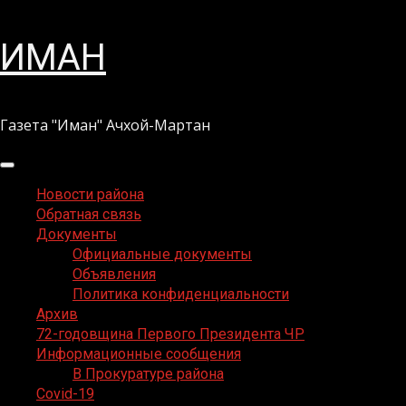
Перейти
ИМАН
к
содержимому
Газета "Иман" Ачхой-Мартан
Основное
меню
Новости района
Обратная связь
Документы
Официальные документы
Объявления
Политика конфиденциальности
Архив
72-годовщина Первого Президента ЧР
Информационные сообщения
В Прокуратуре района
Covid-19