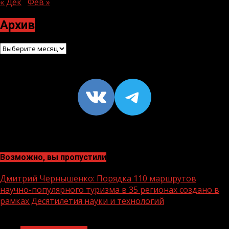
« Дек
Фев »
Архив
Архив
VK
https://t
Возможно, вы пропустили
Дмитрий Чернышенко: Порядка 110 маршрутов
научно-популярного туризма в 35 регионах создано в
рамках Десятилетия науки и технологий
1 мин чтения