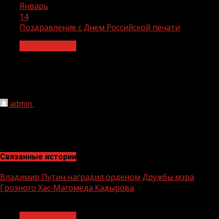
Январь
14
Поздравление с Днем Российской печати
Поздравление
Поздравление с Днем Российской
печати
admin
14.01.2022
185
Связанные истории
Владимир Путин наградил орденом Дружбы мэра
Грозного Хас-Магомеда Кадырова
1 мин чтения
Поздравление