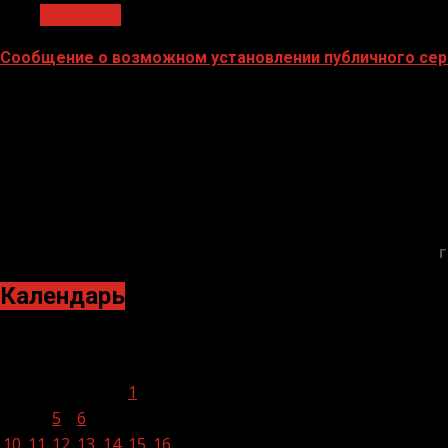
Общество
Сообщение о возможном установлении публичного сер
02.02.2026
Г
Календарь
Январь 2022
Пн
Вт
Ср
Чт
Пт
Сб
Вс
1
2
3
4
5
6
7
8
9
10
11
12
13
14
15
16