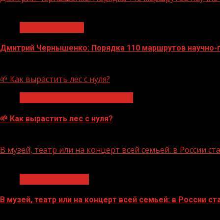
1 мин чтения
Нацприоритеты
Дмитрий Чернышенко: Порядка 110 маршрутов научно-по
07.08.2026
🌱 Как вырастить лес с нуля?
Экологическое благополучие
🌱 Как вырастить лес с нуля?
07.08.2026
В музей, театр или на концерт всей семьей: в России 
1 мин чтения
Молодёжь и дети
В музей, театр или на концерт всей семьей: в России 