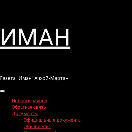
Перейти
ИМАН
к
содержимому
Газета "Иман" Ачхой-Мартан
Основное
меню
Новости района
Обратная связь
Документы
Официальные документы
Объявления