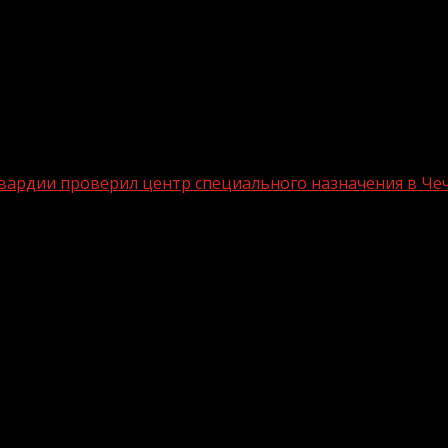
ардии проверил центр специального назначения в Чеч
ругом Росгвардии проверил центр спе
нальной гвардии Российской Федерации генерал-лейт
е условия, созданные для личного состава. Генерал-ле