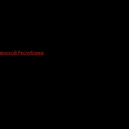
енской Республике
циального назначения в Чеченской
енант Сергей Захаров проверил организацию
йтенант Сергей Захаров и возглавляемая им рабочая