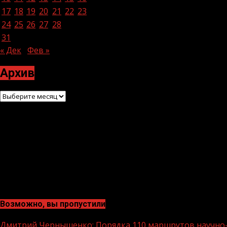
17
18
19
20
21
22
23
24
25
26
27
28
29
30
31
« Дек
Фев »
Архив
Архив
Возможно, вы пропустили
Дмитрий Чернышенко: Порядка 110 маршрутов научно-п