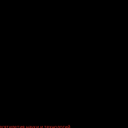
.me/gazeta11
есятилетия науки и технологий