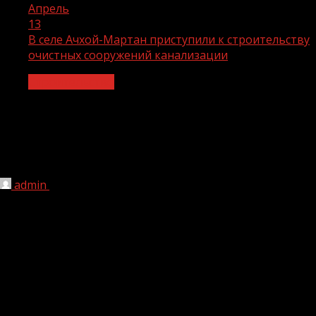
Апрель
13
В селе Ачхой-Мартан приступили к строительству
очистных сооружений канализации
Строительство
В селе Ачхой-Мартан приступили к
строительству очистных сооружений
канализации
admin
13.04.2022
1 мин чтения
206
В объект входят технологическое здание и блоки
ёмкостей для очистки. На сегодняшний день ОСК
находятся на стадии строительства фундамента, в
ближайшее время специалисты приступят к установке
оборудования. Добавим, работы проводятся по