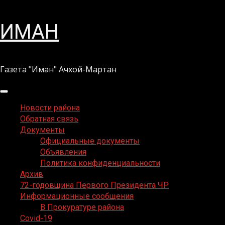
Перейти
ИМАН
к
содержимому
Газета "Иман" Ачхой-Мартан
Основное
меню
Новости района
Обратная связь
Документы
Официальные документы
Объявления
Политика конфиденциальности
Архив
72-годовщина Первого Президента ЧР
Информационные сообщения
В Прокуратуре района
Covid-19