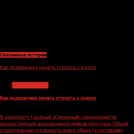
обновляются объекты ЖКХ, да так что городские
жители позавидуют. И строительство очистительных
сооружений в районных центрах ЧР — это один из
этапов благоустройства всех населённых пунктов
нашей Республики, чтобы город и село развивались
равномерно и имели равные возможности
пользоваться благами современной цивилизации.»
Связанные истории
Как подрядчику начать строить с эскроу
1 мин чтения
Строительство
Как подрядчику начать строить с эскроу
16.06.2026
В аэропорту Грозный «Северный» продолжается
реконструкция аэродромной инфраструктуры. Общая
строительная готовность всего объекта составляет