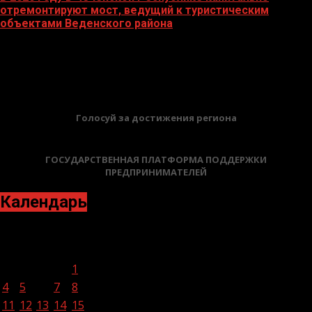
отремонтируют мост, ведущий к туристическим
объектами Веденского района
16.02.2026
БАННЕРЫ
Голосуй за достижения региона
ГОСУДАРСТВЕННАЯ ПЛАТФОРМА ПОДДЕРЖКИ
ПРЕДПРИНИМАТЕЛЕЙ
Календарь
Апрель 2022
Пн
Вт
Ср
Чт
Пт
Сб
Вс
1
2
3
4
5
6
7
8
9
10
11
12
13
14
15
16
17