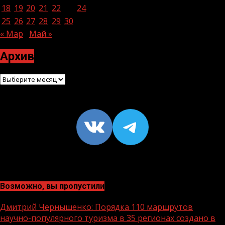
18
19
20
21
22
23
24
25
26
27
28
29
30
« Мар
Май »
Архив
Архив
VK
https://t
Возможно, вы пропустили
Дмитрий Чернышенко: Порядка 110 маршрутов
научно-популярного туризма в 35 регионах создано в