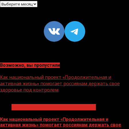
Архив
VK
https://t
Возможно, вы пропустили
Как национальный проект «Продолжительная и
активная жизнь» помогает россиянам держать свое
здоровье под контролем
1 мин чтения
Продолжительная и активная жизнь
Как национальный проект «Продолжительная и
активная жизнь» помогает россиянам держать свое