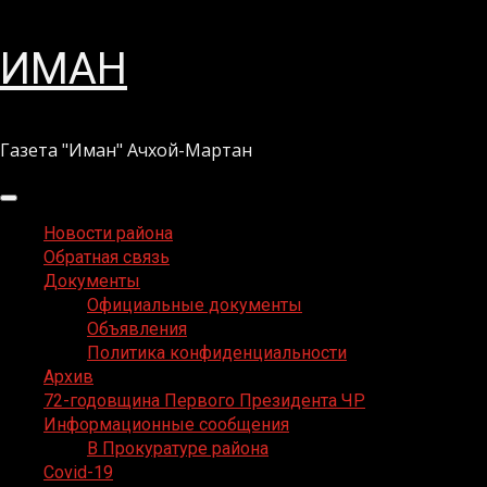
Перейти
ИМАН
к
содержимому
Газета "Иман" Ачхой-Мартан
Основное
меню
Новости района
Обратная связь
Документы
Официальные документы
Объявления
Политика конфиденциальности
Архив
72-годовщина Первого Президента ЧР
Информационные сообщения
В Прокуратуре района
Covid-19