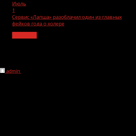
Июль
1
Сервис «Лапша» разоблачил один из главных
фейков года о холере
Общество
Сервис «Лапша» разоблачил один из
главных фейков года о холере
admin
01.07.2022
1 мин чтения
197
Аналитики «Лапши» рассказали, как появился фейковый
инфоповод об эпидемии холеры в регионах России.
В апреле этого года в соцсетях и мессенджерах активно
распространялся фейк о том, что в России в питьевой
воде зафиксированы возбудители холеры.