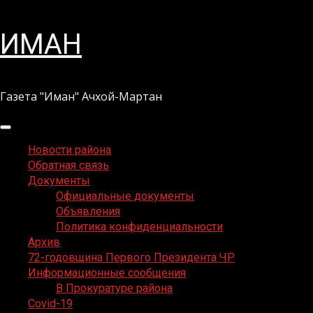
Перейти
ИМАН
к
содержимому
Газета "Иман" Ачхой-Мартан
Основное
меню
Новости района
Обратная связь
Документы
Официальные документы
Объявления
Политика конфиденциальности
Архив
72-годовщина Первого Президента ЧР
Информационные сообщения
В Прокуратуре района
Covid-19