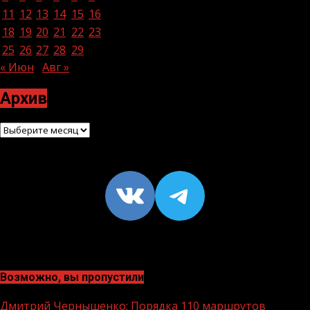
11
12
13
14
15
16
17
18
19
20
21
22
23
24
25
26
27
28
29
30
31
« Июн
Авг »
Архив
Архив
VK
https://t
Возможно, вы пропустили
Дмитрий Чернышенко: Порядка 110 маршрутов