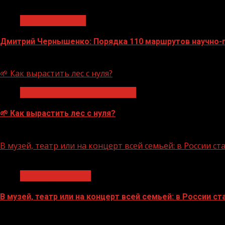
1 мин чтения
Нацприоритеты
Дмитрий Чернышенко: Порядка 110 маршрутов научно-по
07.08.2026
🌱 Как вырастить лес с нуля?
Экологическое благополучие
🌱 Как вырастить лес с нуля?
07.08.2026
В музей, театр или на концерт всей семьей: в России 
1 мин чтения
Молодёжь и дети
В музей, театр или на концерт всей семьей: в России 
07.08.2026