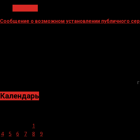
Общество
Сообщение о возможном установлении публичного сер
02.02.2026
Г
Календарь
Июль 2022
Пн
Вт
Ср
Чт
Пт
Сб
Вс
1
2
3
4
5
6
7
8
9
10