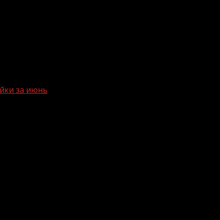
йки за июнь
пулярные фейки за июнь
о самые популярные за июнь 2022 года. Суммарно они н
рации. Так, этой теме было посвящено почти 36% сооб