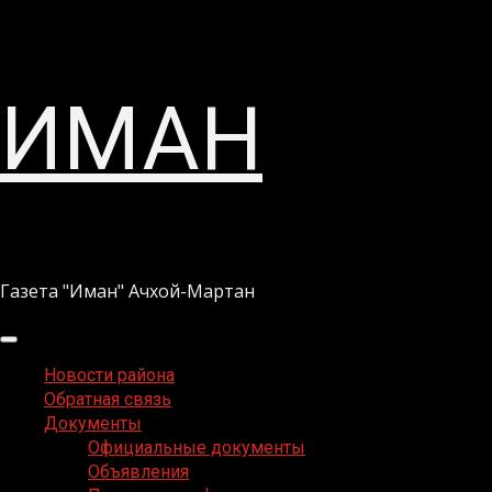
Перейти
ИМАН
к
содержимому
Газета "Иман" Ачхой-Мартан
Основное
меню
Новости района
Обратная связь
Документы
Официальные документы
Объявления