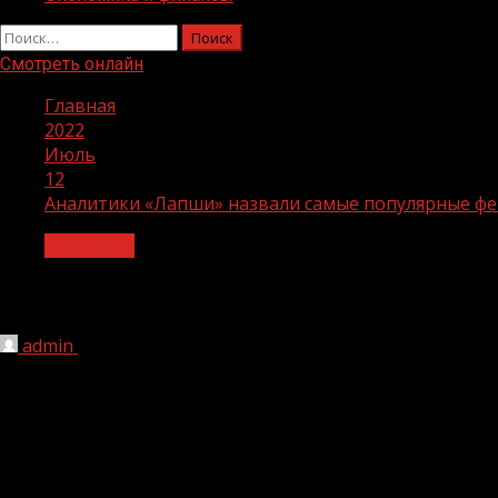
Найти:
Смотреть онлайн
Главная
2022
Июль
12
Аналитики «Лапши» назвали самые популярные фе
Общество
Аналитики «Лапши» назвали самые по
admin
12.07.2022
1 мин чтения
222
Аналитики «Лапши» изучили 222 фейка и рассказали пр
В основном, фейки касались специальной военной опе