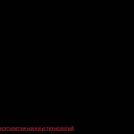
.me/gazeta11
есятилетия науки и технологий