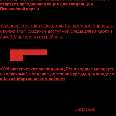
стартует праздничная акция для владельцев
Пушкинской карты
07.08.2026
«Урбанистическая экспедиция „Пешеходные маршруты
с колясками“: создание доступной среды для каждого в
Ачхой-Мартановском районе»
1 мин чтения
Молодёжь и дети
Семья
«Урбанистическая экспедиция „Пешеходные маршруты
с колясками“: создание доступной среды для каждого
в Ачхой-Мартановском районе»
07.08.2026
О
нас
Copyright © Все права защищены.
|
DarkNews
от AF
themes.