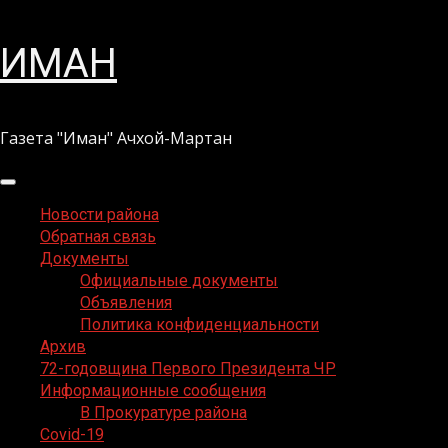
Перейти
ИМАН
к
содержимому
Газета "Иман" Ачхой-Мартан
Основное
меню
Новости района
Обратная связь
Документы
Официальные документы
Объявления
Политика конфиденциальности
Архив
72-годовщина Первого Президента ЧР
Информационные сообщения
В Прокуратуре района
Covid-19