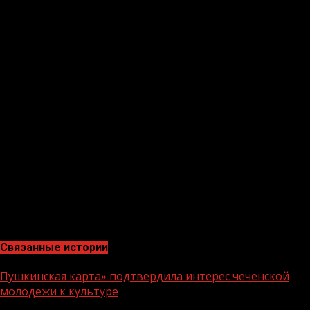
пешехода»-разбирать дорожные ситуации из
предложенных вариантов. На этапе «Пункт первой
медицинской помощи» ребята научатся оказывать
первую доврачебную помощь своим друзьям, а
именно-накладывать бинтовую повязку на руку. На
этапе «Новый дорожный знак» команды придумают и
нарисуют дорожные знаки, которые помогут
пешеходам на улицах нашего города.
Национальный проект «Культура» призван расширить
и закрепить знания детей о сигналах светофора и
правилах дорожного движения. Ведь эти сигналы и
правила необходимо знать каждому. Не зря говорят,
что многие правила дорожного движения написано
кровью-кровью многочисленных жертв ДТП на наших
дорогах.
Связанные истории
Пушкинская карта» подтвердила интерес чеченской
молодежи к культуре
1 мин чтения