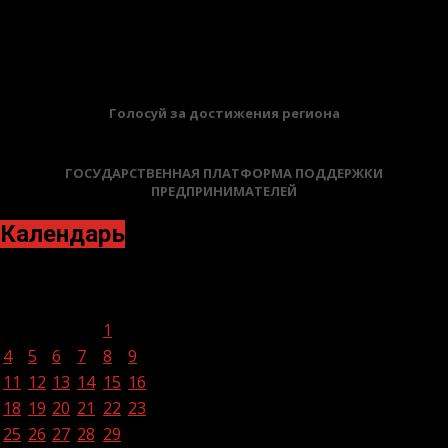
28.07.2023
БАННЕРЫ
Голосуй за достижения региона
ГОСУДАРСТВЕННАЯ ПЛАТФОРМА ПОДДЕРЖКИ
ПРЕДПРИНИМАТЕЛЕЙ
Календарь
Июль 2022
Пн
Вт
Ср
Чт
Пт
Сб
Вс
1
2
3
4
5
6
7
8
9
10
11
12
13
14
15
16
17
18
19
20
21
22
23
24
25
26
27
28
29
30
31