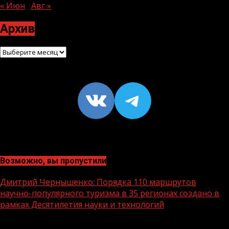
« Июн
Авг »
Архив
Архив
VK
https://t
Возможно, вы пропустили
Дмитрий Чернышенко: Порядка 110 маршрутов
научно-популярного туризма в 35 регионах создано в
рамках Десятилетия науки и технологий
1 мин чтения