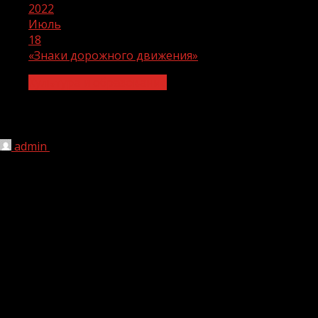
2022
Июль
18
«Знаки дорожного движения»
Культура и образование
«Знаки дорожного движения»
admin
18.07.2022
1 мин чтения
235
В рамках реализации национального проекта:
«Культура» 15 июля 2022 года в Давыденковском
сельском Доме культуры прошла беседа: «Знаки
дорожного движения».
Провела мероприятие Сухаева Рашана Шамхановна.
Участниками беседы стали воспитанники
художественной самодеятельности Дома культуры.
Цель мероприятия: формирование у детей