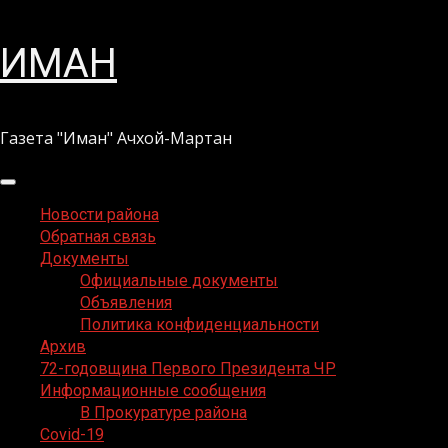
Перейти
ИМАН
к
содержимому
Газета "Иман" Ачхой-Мартан
Основное
меню
Новости района
Обратная связь
Документы
Официальные документы
Объявления
Политика конфиденциальности
Архив
72-годовщина Первого Президента ЧР
Информационные сообщения
В Прокуратуре района
Covid-19