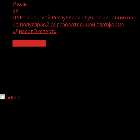
Июль
23
ЦУР Чеченской Республики обучает чиновников
на популярной образовательной платформе
«Диалог Эксперт»
Образование
ЦУР Чеченской Республики обучает
чиновников на популярной
образовательной платформе «Диалог
Эксперт»
admin
23.07.2022
1 мин чтения
195
Образовательная платформа «Диалог Эксперт» — это
онлайн-платформа уникального проекта АНО «Диалог»,
на которой собраны самые интересные кейсы и