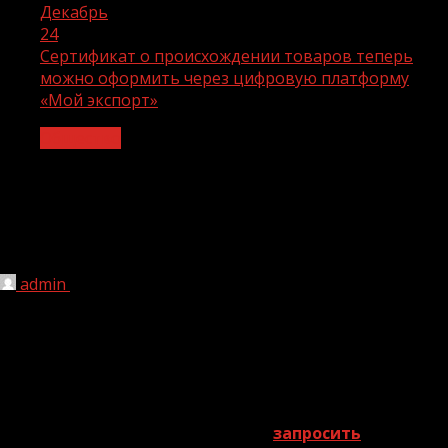
Декабрь
24
Сертификат о происхождении товаров теперь
можно оформить через цифровую платформу
«Мой экспорт»
Общество
Сертификат о происхождении товаров
теперь можно оформить через
цифровую платформу «Мой экспорт»
admin
24.12.2022
1 мин чтения
217
Снизить размер таможенных пошлин, а в
некоторых случаях полностью освободить поставку
от их уплаты экспортерам поможет сертификат о
происхождении товара. Теперь
запросить