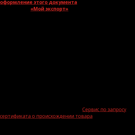
оформление этого документа
можно на
платформе
«Мой экспорт»
.
Сертификат о происхождении товара — документ,
подтверждающий происхождение продукции из
страны, на территории которой она была произведена
полностью или получила значимую переработку.
С его помощью также можно подтвердить, что товар
может быть ввезен в страну, если страной-импортером
запрещен либо ограничен ввоз товаров, происходящих
из определенных стран. Кроме того, наличие
сертификата о происхождении товара часто
предусмотрено экспортным контрактом или
национальными правилам страны ввоза товаров.
Сертификат выдается российскими торгово-
промышленными палатами (ТПП).
Сервис по запросу
сертификата о происхождении товара
был разработан
совместно с Торгово-промышленной палатой
Российской Федерации, при этом, конечно же,