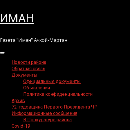
Перейти
ИМАН
к
содержимому
Газета "Иман" Ачхой-Мартан
Основное
меню
Новости района
Обратная связь
Документы
Официальные документы
Объявления
Политика конфиденциальности
Архив
72-годовщина Первого Президента ЧР
Информационные сообщения
В Прокуратуре района
Covid-19