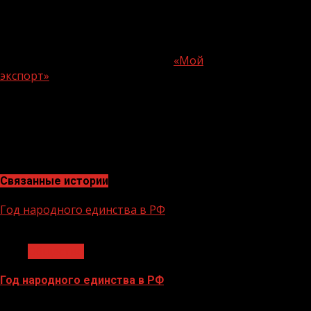
директору или пользователю платформы «Мой
экспорт» с ролью «администратор» необходимо иметь
УКЭП (усиленную квалифицированную электронную
подпись)Цифровая платформа
«Мой
экспорт»
предоставляет онлайн-доступ к
государственным и бизнес-сервисам, сопровождающим
выход компаний на экспорт. Сервисы платформы
обеспечивают решение основных задач на каждом
этапе экспортного цикла. Цифровая платформа
работает в режиме «одного окна».
Связанные истории
Год народного единства в РФ
1 мин чтения
Общество
Год народного единства в РФ
06.02.2026