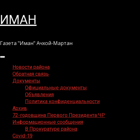
Перейти
ИМАН
к
содержимому
Газета "Иман" Ачхой-Мартан
Основное
меню
Новости района
Обратная связь
Документы
Официальные документы
Объявления
Политика конфиденциальности
Архив
72-годовщина Первого Президента ЧР
Информационные сообщения
В Прокуратуре района
Covid-19