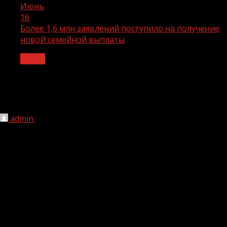
Июнь
16
Более 1,6 млн заявлений поступило на получение
новой семейной выплаты
Семья
Более 1,6 млн заявлений поступило на
получение новой семейной выплаты
admin
16.06.2026
1 мин чтения
46
Семьи бывают разными: большими и растущими – и
всех их поддерживает национальный проект «Семья».
Он включает уже известные программы, показавшие
свою эффективность: материнский капитал, единое
пособие, семейную ипотеку, социальный контракт, а
также новые, которые помогают повышать качество