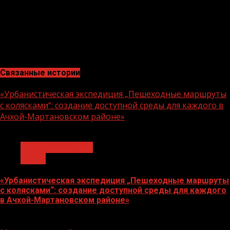
укрепление семейных ценностей. Нацпроект также
предусматривает развитие программ активного
долголетия, обеспечение качественного ухода за
людьми старшего возраста, формирование семейно-
ориентированной инфраструктуры культуры.
Связанные истории
«Урбанистическая экспедиция „Пешеходные маршруты
с колясками“: создание доступной среды для каждого в
Ачхой-Мартановском районе»
1 мин чтения
Молодёжь и дети
Семья
«Урбанистическая экспедиция „Пешеходные маршруты
с колясками“: создание доступной среды для каждого
в Ачхой-Мартановском районе»
07.08.2026