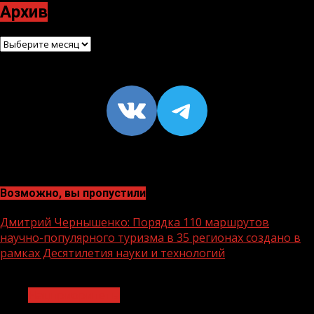
Архив
Архив
VK
https://t
Возможно, вы пропустили
Дмитрий Чернышенко: Порядка 110 маршрутов
научно-популярного туризма в 35 регионах создано в
рамках Десятилетия науки и технологий
1 мин чтения
Нацприоритеты