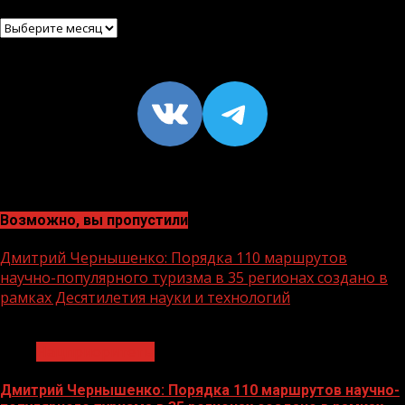
Архив
VK
https://t
Возможно, вы пропустили
Дмитрий Чернышенко: Порядка 110 маршрутов
научно-популярного туризма в 35 регионах создано в
рамках Десятилетия науки и технологий
1 мин чтения
Нацприоритеты
Дмитрий Чернышенко: Порядка 110 маршрутов научно-