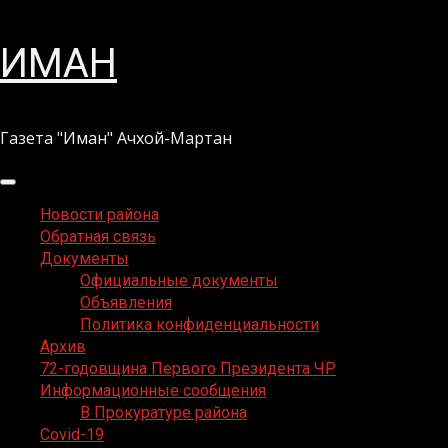
Перейти
ИМАН
к
содержимому
Газета "Иман" Ачхой-Мартан
Основное
меню
Новости района
Обратная связь
Документы
Официальные документы
Объявления
Политика конфиденциальности
Архив
72-годовщина Первого Президента ЧР
Информационные сообщения
В Прокуратуре района
Covid-19