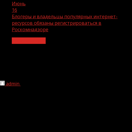
Июнь
16
Блогеры и владельцы популярных интернет-
ресурсов обязаны регистрироваться в
Роскомнадзоре
Роскомнадзор
Блогеры и владельцы популярных
интернет-ресурсов обязаны
регистрироваться в Роскомнадзоре
admin
16.06.2026
1 мин чтения
91
Блогеры и владельцы популярных интернет-ресурсов
обязаны регистрироваться в Роскомнадзоре
Блогеры с аудиторией более 10 000 подписчиков
должны передавать данные о себе в Роскомнадзор. Это