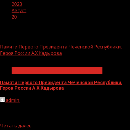
2023
Август
20
День:
20.08.2023
Памяти Первого Президента Чеченской Республики,
Героя России А.Х.Кадырова
1 мин чтения
72-годовщина Первого Президента ЧР
Памяти Первого Президента Чеченской Республики,
Героя России А.Х.Кадырова
admin
20.08.2023
Первый Президент ЧР, Герой России Ахмат-Хаджи
Кадыров (ДАЛА г1азот къобал дойла цуьнан) был
человеком исключительной воли и...
Читать далее