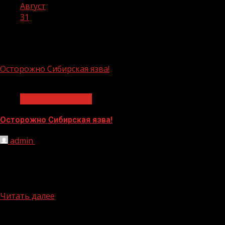
Август
31
День:
31.08.2023
Осторожно Сибирская язва!
1 мин чтения
Здравоохранение
Осторожно Сибирская язва!
admin
31.08.2023
Кавказское межрегиональное управление
Россельхознадзора сообщает, что в 2023году на
территории Российской Федерации наблюдается
резкое обострениеэпизоотической ситуации по...
Читать далее
БАННЕРЫ