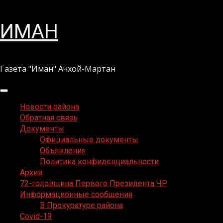
Перейти
ИМАН
к
содержимому
Газета "Иман" Ачхой-Мартан
Основное
меню
Новости района
Обратная связь
Документы
Официальные документы
Объявления
Политика конфиденциальности
Архив
72-годовщина Первого Президента ЧР
Информационные сообщения
В Прокуратуре района
Covid-19