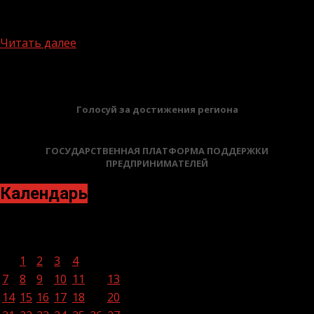
СВО. Целью этой инициативы является необходимость
собрать...
Читать далее
БАННЕРЫ
Голосуй за достижения региона
ГОСУДАРСТВЕННАЯ ПЛАТФОРМА ПОДДЕРЖКИ
ПРЕДПРИНИМАТЕЛЕЙ
Календарь
Август 2023
Пн
Вт
Ср
Чт
Пт
Сб
Вс
1
2
3
4
5
6
7
8
9
10
11
12
13
14
15
16
17
18
19
20