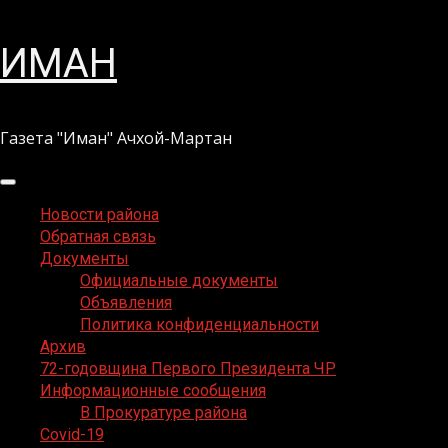
Перейти
ИМАН
к
содержимому
Газета "Иман" Ачхой-Мартан
Основное
меню
Новости района
Обратная связь
Документы
Официальные документы
Объявления
Политика конфиденциальности
Архив
72-годовщина Первого Президента ЧР
Информационные сообщения
В Прокуратуре района
Covid-19