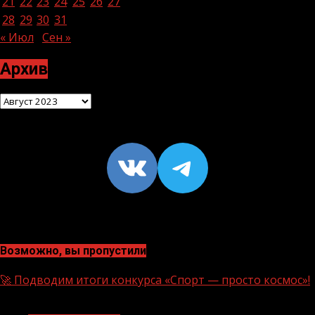
21
22
23
24
25
26
27
28
29
30
31
« Июл
Сен »
Архив
Архив
VK
https://t
Возможно, вы пропустили
🚀 Подводим итоги конкурса «Спорт — просто космос»!
1 мин чтения