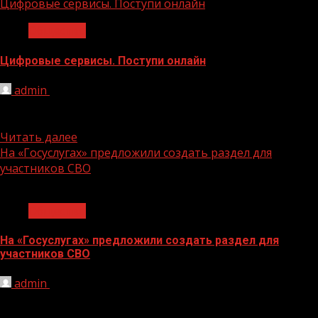
Цифровые сервисы. Поступи онлайн
Общество
Цифровые сервисы. Поступи онлайн
admin
16.08.2023
На «Госуслугах» начался прием документов в вузы —
заявление можно подать в 5 любых вузов страны до...
Читать далее
На «Госуслугах» предложили создать раздел для
участников СВО
1 мин чтения
Общество
На «Госуслугах» предложили создать раздел для
участников СВО
admin
16.08.2023
В Государственной Думе предложили создать на
портале госуслуг отдельный раздел для участников