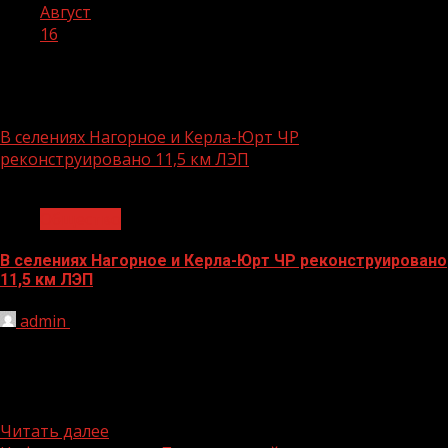
Август
16
День:
16.08.2023
В селениях Нагорное и Керла-Юрт ЧР
реконструировано 11,5 км ЛЭП
1 мин чтения
Общество
В селениях Нагорное и Керла-Юрт ЧР реконструировано
11,5 км ЛЭП
admin
16.08.2023
АО «Чеченэнерго» реконструировало 11, 5 км ЛЭП для
надежного электроснабжения двух сёл республики.
Специалисты управляемого «Россети Северный
Кавказ»...
Читать далее