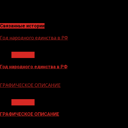
только развитие творческого потенциала учащихся, но
и поддержание интереса к образованию и культуре в
течение всего летнего периода времени.
Связанные истории
Год народного единства в РФ
1 мин чтения
Общество
Год народного единства в РФ
06.02.2026
ГРАФИЧЕСКОЕ ОПИСАНИЕ
1 мин чтения
Общество
ГРАФИЧЕСКОЕ ОПИСАНИЕ
02.02.2026