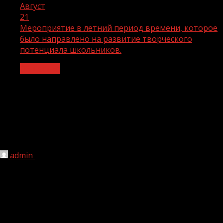
Август
21
Мероприятие в летний период времени, которое
было направлено на развитие творческого
потенциала школьников.
Общество
Мероприятие в летний период
времени, которое было направлено на
развитие творческого потенциала
школьников.
admin
21.08.2023
1 мин чтения
154
В рамках реализации национального проекта
«Образование» в МБОУ СОШ № 1 прошло мероприятие
в летний период времени, которое было направлено
на развитие творческого потенциала школьников.