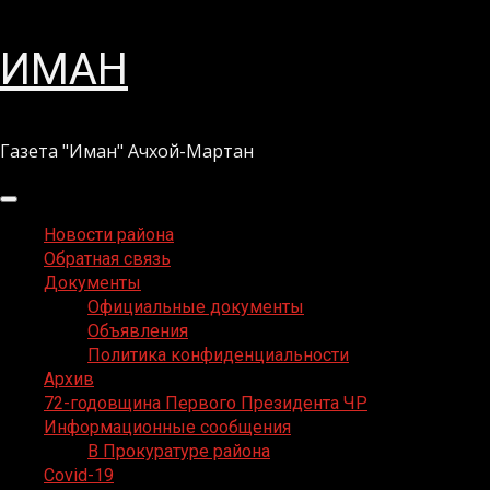
Перейти
ИМАН
к
содержимому
Газета "Иман" Ачхой-Мартан
Основное
меню
Новости района
Обратная связь
Документы
Официальные документы
Объявления
Политика конфиденциальности
Архив
72-годовщина Первого Президента ЧР
Информационные сообщения
В Прокуратуре района
Covid-19