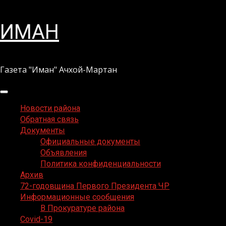
Перейти
ИМАН
к
содержимому
Газета "Иман" Ачхой-Мартан
Основное
меню
Новости района
Обратная связь
Документы
Официальные документы
Объявления
Политика конфиденциальности
Архив
72-годовщина Первого Президента ЧР
Информационные сообщения
В Прокуратуре района
Covid-19