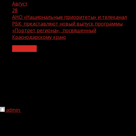
Август
28
АНО «Национальные приоритеты» и телеканал
РБК представляют новый выпуск программы
«Портрет региона», посвященный
Краснодарскому краю
Общество
АНО «Национальные приоритеты» и
телеканал РБК представляют новый
выпуск программы «Портрет
региона», посвященный
Краснодарскому краю
admin
28.08.2023
1 мин чтения
162
В субботу
26
августа
в
9:40 утра на телеканале