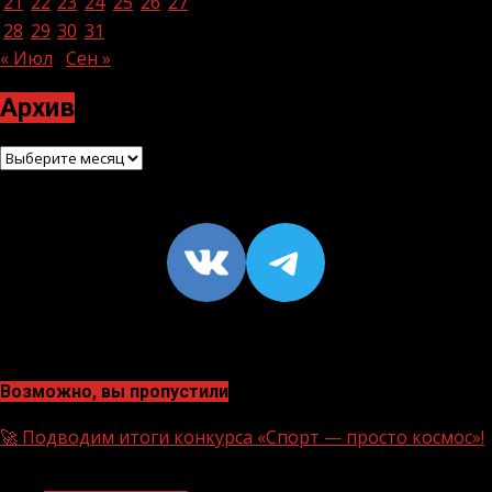
21
22
23
24
25
26
27
28
29
30
31
« Июл
Сен »
Архив
Архив
VK
https://t
Возможно, вы пропустили
🚀 Подводим итоги конкурса «Спорт — просто космос»!
1 мин чтения