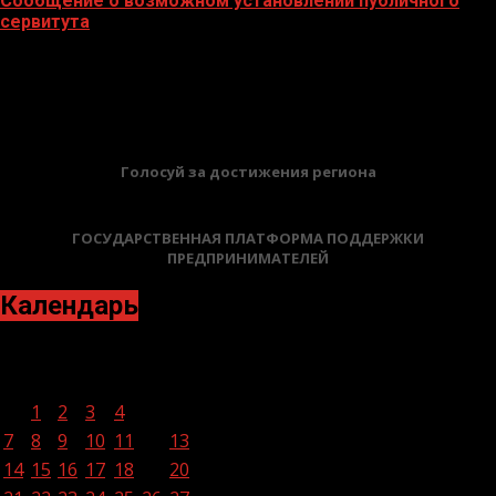
Сообщение о возможном установлении публичного
сервитута
02.02.2026
БАННЕРЫ
Голосуй за достижения региона
ГОСУДАРСТВЕННАЯ ПЛАТФОРМА ПОДДЕРЖКИ
ПРЕДПРИНИМАТЕЛЕЙ
Календарь
Август 2023
Пн
Вт
Ср
Чт
Пт
Сб
Вс
1
2
3
4
5
6
7
8
9
10
11
12
13
14
15
16
17
18
19
20