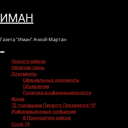
Перейти
ИМАН
к
содержимому
Газета "Иман" Ачхой-Мартан
Основное
меню
Новости района
Обратная связь
Документы
Официальные документы
Объявления
Политика конфиденциальности
Архив
72-годовщина Первого Президента ЧР
Информационные сообщения
В Прокуратуре района
Covid-19