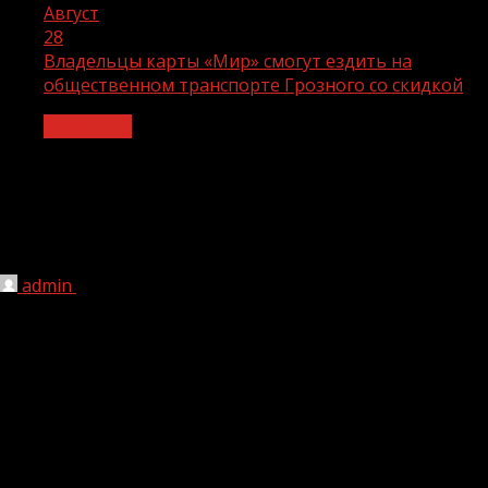
Август
28
Владельцы карты «Мир» смогут ездить на
общественном транспорте Грозного со скидкой
Общество
Владельцы карты «Мир» смогут
ездить на общественном транспорте
Грозного со скидкой
admin
28.08.2023
1 мин чтения
153
В Грозном с 1 сентября и до конца года будет
действовать скидка в 6 рублей на проезд в
общественном транспорте по карте «Мир».
Воспользоваться предложением национальной
платежной системы «Мир» можно будет в городских