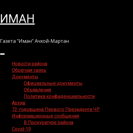
Перейти
ИМАН
к
содержимому
Газета "Иман" Ачхой-Мартан
Основное
меню
Новости района
Обратная связь
Документы
Официальные документы
Объявления
Политика конфиденциальности
Архив
72-годовщина Первого Президента ЧР
Информационные сообщения
В Прокуратуре района
Covid-19