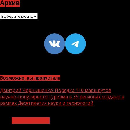
Архив
Архив
VK
https://t
Возможно, вы пропустили
Дмитрий Чернышенко: Порядка 110 маршрутов
научно-популярного туризма в 35 регионах создано в
рамках Десятилетия науки и технологий
1 мин чтения
Нацприоритеты