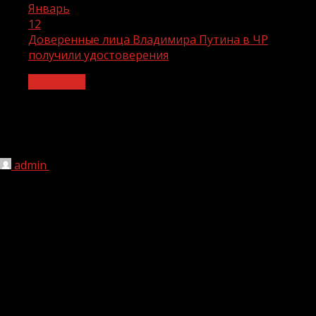
Январь
12
Доверенные лица Владимира Путина в ЧР
получили удостоверения
Общество
Доверенные лица Владимира Путина
в ЧР получили удостоверения
admin
12.01.2024
1 мин чтения
162
Как сообщает сайт Владимира Путина
(https://putin2024.ru/), ранее в гостином дворе
сопредседатель избирательного штаба кандидата в
президенты РФ, действующего Главы государства
Владимира Путина, худрук театра Олега Табакова
Владимир Машков вручил первые удостоверения
доверенным лицам российского лидера на