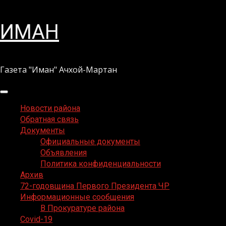
Перейти
ИМАН
к
содержимому
Газета "Иман" Ачхой-Мартан
Основное
меню
Новости района
Обратная связь
Документы
Официальные документы
Объявления
Политика конфиденциальности
Архив
72-годовщина Первого Президента ЧР
Информационные сообщения
В Прокуратуре района
Covid-19