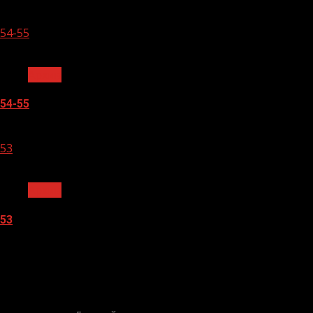
05.08.2026
54-55
1 мин чтения
Архив
54-55
05.08.2026
53
1 мин чтения
Архив
53
05.08.2026
БАННЕРЫ