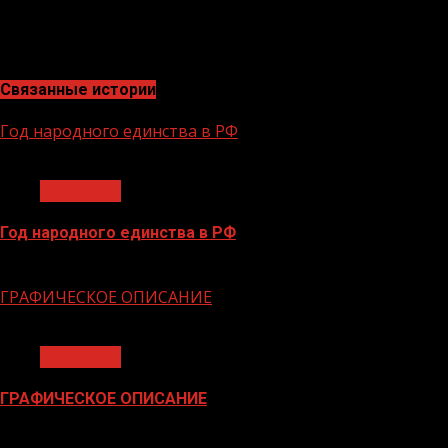
Рамазановна отметила: «Инфраструктура курортов име
инфраструктура не только привлечет больше туристов,
магазины и развлекательные заведения — все это сост
Связанные истории
Год народного единства в РФ
1 мин чтения
Общество
Год народного единства в РФ
06.02.2026
ГРАФИЧЕСКОЕ ОПИСАНИЕ
1 мин чтения
Общество
ГРАФИЧЕСКОЕ ОПИСАНИЕ
02.02.2026