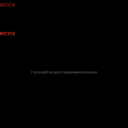
витута
витута
БАННЕРЫ
Голосуй за достижения региона