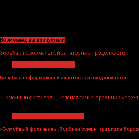
Возможно, вы пропустили
Борьба с неформальной занятостью продолжается
Неформальная занятость
Борьба с неформальной занятостью продолжается
06.08.2026
«Семейный фестиваль „Зелёная семья: традиции береж
1 мин чтения
Экологическое благополучие
«Семейный фестиваль „Зелёная семья: традиции береж