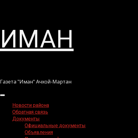
Перейти
ИМАН
к
содержимому
Газета "Иман" Ачхой-Мартан
Основное
меню
Новости района
Обратная связь
Документы
Официальные документы
Объявления