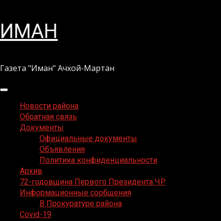
Перейти
ИМАН
к
содержимому
Газета "Иман" Ачхой-Мартан
Основное
меню
Новости района
Обратная связь
Документы
Официальные документы
Объявления
Политика конфиденциальности
Архив
72-годовщина Первого Президента ЧР
Информационные сообщения
В Прокуратуре района
Covid-19