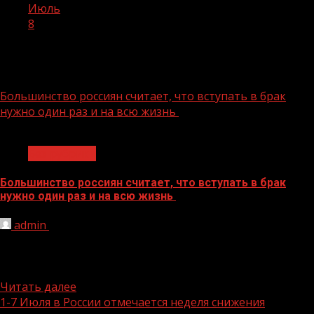
Июль
8
День:
08.07.2024
Большинство россиян считает, что вступать в брак
нужно один раз и на всю жизнь
1 мин чтения
Без рубрики
Большинство россиян считает, что вступать в брак
нужно один раз и на всю жизнь
admin
08.07.2024
8 июля в России ежегодно отмечается День семьи,
любви и верности. В преддверии важной даты
соцагентство «Вебер»...
Читать далее
1-7 Июля в России отмечается неделя снижения