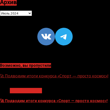
Архив
Архив
VK
https://t
Возможно, вы пропустили
🚀 Подводим итоги конкурса «Спорт — просто космос»!
1 мин чтения
Нацприоритеты
🚀 Подводим итоги конкурса «Спорт — просто космос»!